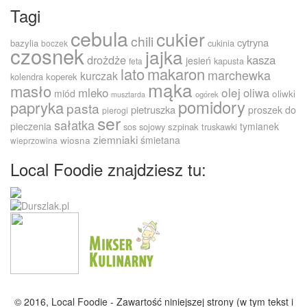
Tagi
cebula
cukier
chili
cytryna
bazylia
cukinia
boczek
czosnek
jajka
drożdże
kasza
jesień
kapusta
feta
lato
makaron
marchewka
kurczak
kolendra
koperek
mąka
masło
olej
mleko
oliwa
miód
oliwki
ogórek
musztarda
pomidory
papryka
pasta
pietruszka
proszek do
pierogi
ser
sałatka
pieczenia
tymianek
sos sojowy
szpinak
truskawki
ziemniaki
śmietana
wiosna
wieprzowina
Local Foodie znajdziesz tu:
© 2016, Local Foodie - Zawartość niniejszej strony (w tym tekst i