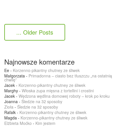
... Older Posts
Najnowsze komentarze
Ee
-
Korzenno-pikantny chutney ze śliwek
Małgorzata
-
Primadonna – ciasto bez tłuszczu „na ostatnią
chwilę”
Jacek
-
Korzenno-pikantny chutney ze śliwek
Marghy
-
Włoska zupa mięsna z tortellini i crostini
Jacek
-
Wędzona wędlina domowej roboty – krok po kroku
Joanna
-
Śledzie na 32 sposoby
Zioła
-
Śledzie na 32 sposoby
Rafalk
-
Korzenno-pikantny chutney ze śliwek
Magda
-
Korzenno-pikantny chutney ze śliwek
Elżbieta Moćko
-
Kim jestem