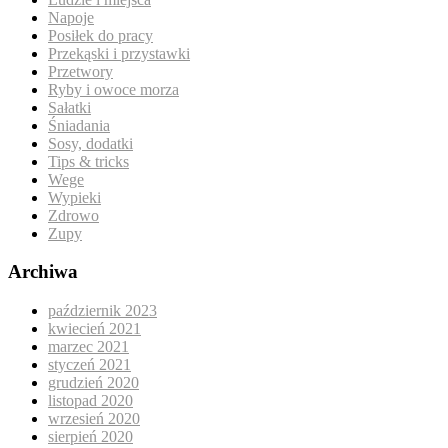
Napoje
Posiłek do pracy
Przekąski i przystawki
Przetwory
Ryby i owoce morza
Sałatki
Śniadania
Sosy, dodatki
Tips & tricks
Wege
Wypieki
Zdrowo
Zupy
Archiwa
październik 2023
kwiecień 2021
marzec 2021
styczeń 2021
grudzień 2020
listopad 2020
wrzesień 2020
sierpień 2020