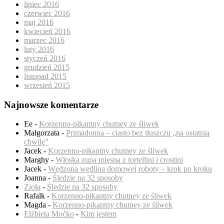
lipiec 2016
czerwiec 2016
maj 2016
kwiecień 2016
marzec 2016
luty 2016
styczeń 2016
grudzień 2015
listopad 2015
wrzesień 2015
Najnowsze komentarze
Ee
-
Korzenno-pikantny chutney ze śliwek
Małgorzata
-
Primadonna – ciasto bez tłuszczu „na ostatnią
chwilę”
Jacek
-
Korzenno-pikantny chutney ze śliwek
Marghy
-
Włoska zupa mięsna z tortellini i crostini
Jacek
-
Wędzona wędlina domowej roboty – krok po kroku
Joanna
-
Śledzie na 32 sposoby
Zioła
-
Śledzie na 32 sposoby
Rafalk
-
Korzenno-pikantny chutney ze śliwek
Magda
-
Korzenno-pikantny chutney ze śliwek
Elżbieta Moćko
-
Kim jestem