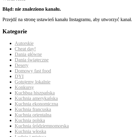
Błąd: nie znaleziono kanału.
Przejdź na stronę ustawień kanału Instagramu, aby utworzyć kanał.
Kategorie
Autorskie
Cheat day!
Dania główne
Dania świąteczne
Desery
Domowy fast food
DYI
Gotujemy lokalnie
Konkursy
Kuchbua hiszpańska
Kuchnia amerykańska
Kuchnia ekonomiczna
Kuchnia francuska
Kuchnia orientalna
Kuchnia polska
Kuchnia śródziemnomorska
Kuchnia włoska
Ludzie i miejsca