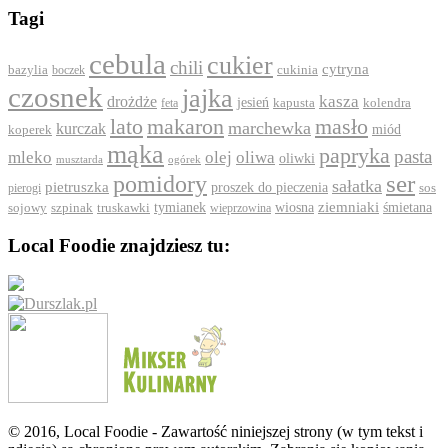
Tagi
cebula
cukier
chili
cytryna
bazylia
boczek
cukinia
czosnek
jajka
drożdże
kasza
jesień
feta
kapusta
kolendra
lato
makaron
masło
marchewka
kurczak
koperek
miód
mąka
papryka
pasta
mleko
olej
oliwa
oliwki
ogórek
musztarda
ser
pomidory
sałatka
pietruszka
proszek do pieczenia
pierogi
sos
ziemniaki
szpinak
tymianek
wiosna
śmietana
sojowy
truskawki
wieprzowina
Local Foodie znajdziesz tu:
© 2016, Local Foodie - Zawartość niniejszej strony (w tym tekst i