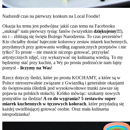
Nadszedł czas na pierwszy konkurs na Local Foodie!
Okazja ku temu jest podwójna: jakiś czas temu na Facebooku
„stuknął” nam pierwszy tysiąc fanów (wszystkim
dziękujemy!!!
),
no i – zbliżają się święta Bożego Narodzenia. To czas prezentów!
Kto chciałby dostać bajecznie kolorowy zestaw miarek kuchennych,
przydatnych przy gotowaniu według zagranicznych przepisów i nie
tylko? To proste – nie musicie niczego gotować, przysyłać
artystycznych zdjęć, czy wykazywać się kulinarną wiedzą. To my
będziemy stać przy kuchni, a Wy po prostu podrzućcie nam fajny
pomysł –
liczymy na Was
!
Rzecz dotyczy śledzi, które po prostu KOCHAMY, a które są w
Polsce nierozerwalnie związane z Gwiazdką i generalnie okazjami
do świętowania (śledzik pod wysokowoltowe trunki zawsze się
pojawia na polskich stołach). Krótko mówiąc: szukamy nowych
pomysłów na śledzia!
A co do wygrania? 5 zestawów super
miarek kuchennych w tęczowych kolorach
, które przydadzą się
każdej uwielbiającej gotować osobie. Oraz mała kulinarna
niespodzianka!