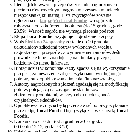
Pięć najciekawszych przepisów zostanie nagrodzonych
pięcioma równorzędnymi nagrodami: zestawiami miarek +
niespodzianką kulinarną. Lista zwycięzców zostanie
ogłoszona na
fanpage’u Local Foodie
w ciągu 3 dni
roboczych od zakończenia konkursu (do 15 grudnia, godz.
23.59). Wartość nagród nie wymaga płacenia podatku.
Ekipa
Local Foodie
przygotuje nagrodzone przepisy.
Wpis
Śledź na 24 sposoby
zostanie do 20 grudnia
uaktualniony zdjęciami potraw wykonanych według
nagrodzonych przepisów, z wymienieniem autorów. Jeśli
prowadzicie blog i znajduje się na nim dany przepis,
będziemy do niego linkować.
Biorąc udział w konkursie każdy zgadza się na wykorzystanie
przepisu, zamieszczenie zdjęcia wykonanej według niego
potrawy oraz opublikowanie imienia i/lub nazwy bloga.
Autorzy nagrodzonych zgłoszeń zgadzają się na modyfikację
potraw, polegającą na zastąpienie składników
zbliżonymi produktami, w przypadku niedostępności
oryginalnych składników.
Opublikowane zdjęcia będą przedstawiać potrawy wykonane
przez ekipę
Local Foodie
i będą wyłączną własnością
Local
Foodie
.
Konkurs trwa 10 dni (od 3 grudnia 2016, godz.
00.00 do 12.12, godz. 23.59)
Udział mogą brać osoby pełnoletnie, posiadające osobiste