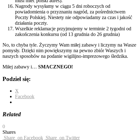
musi mieć polski adres).
Nagrody wysyłamy w ciągu 5 dni roboczych od
powiadomienia o przyznaniu nagród, za pośrednictwem
Poczty Polskiej. Niestety nie odpowiadamy za czas i jakość
działania poczty.
Wszelkie reklamacje przyjmujemy w terminie 2 tygodni od
zakończenia konkursu (od 13 grudnia do 26 grudnia)
No, to chyba tyle. Życzymy Wam miłej zabawy i liczymy na Wasze
pomysły. Dzięki nim powiększymy na pewno zbiór Waszych i
naszych sposobów na podanie wigilijno-imprezowego śledzika.
Miłej zabawy i…
SMACZNEGO!
Podziel się:
X
Facebook
Related
0
Shares
Share
on Facebook
Share
on Twitter