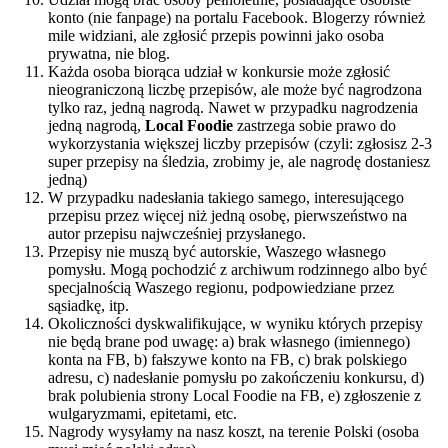
konto (nie fanpage) na portalu Facebook. Blogerzy również
mile widziani, ale zgłosić przepis powinni jako osoba
prywatna, nie blog.
Każda osoba biorąca udział w konkursie może zgłosić
nieograniczoną liczbę przepisów, ale może być nagrodzona
tylko raz, jedną nagrodą. Nawet w przypadku nagrodzenia
jedną nagrodą,
Local Foodie
zastrzega sobie prawo do
wykorzystania większej liczby przepisów (czyli: zgłosisz 2-3
super przepisy na śledzia, zrobimy je, ale nagrodę dostaniesz
jedną)
W przypadku nadesłania takiego samego, interesującego
przepisu przez więcej niż jedną osobę, pierwszeństwo na
autor przepisu najwcześniej przysłanego.
Przepisy nie muszą być autorskie, Waszego własnego
pomysłu. Mogą pochodzić z archiwum rodzinnego albo być
specjalnością Waszego regionu, podpowiedziane przez
sąsiadkę, itp.
Okoliczności dyskwalifikujące, w wyniku których przepisy
nie będą brane pod uwagę: a) brak własnego (imiennego)
konta na FB, b) fałszywe konto na FB, c) brak polskiego
adresu, c) nadesłanie pomysłu po zakończeniu konkursu, d)
brak polubienia strony Local Foodie na FB, e) zgłoszenie z
wulgaryzmami, epitetami, etc.
Nagrody wysyłamy na nasz koszt, na terenie Polski (osoba