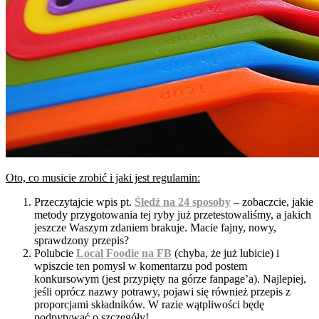
Oto, co musicie zrobić i jaki jest regulamin:
Przeczytajcie wpis pt.
Śledź na 24 sposoby
– zobaczcie, jakie
metody przygotowania tej ryby już przetestowaliśmy, a jakich
jeszcze Waszym zdaniem brakuje. Macie fajny, nowy,
sprawdzony przepis?
Polubcie
Local Foodie na FB
(chyba, że już lubicie) i
wpiszcie ten pomysł w komentarzu pod postem
konkursowym (jest przypięty na górze fanpage’a). Najlepiej,
jeśli oprócz nazwy potrawy, pojawi się również przepis z
proporcjami składników. W razie wątpliwości będę
podpytywać o szczegóły!