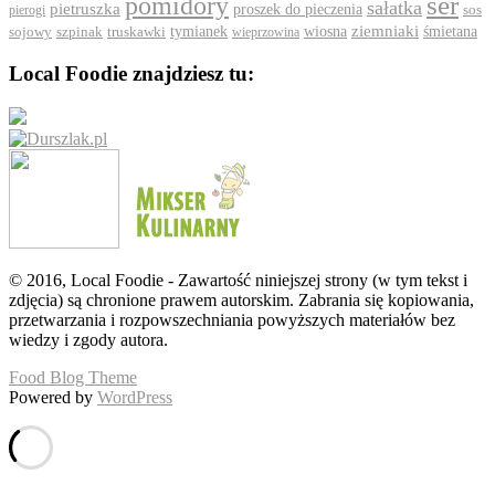
ser
pomidory
sałatka
pietruszka
proszek do pieczenia
pierogi
sos
ziemniaki
szpinak
tymianek
wiosna
śmietana
sojowy
truskawki
wieprzowina
Local Foodie znajdziesz tu:
© 2016, Local Foodie - Zawartość niniejszej strony (w tym tekst i
zdjęcia) są chronione prawem autorskim. Zabrania się kopiowania,
przetwarzania i rozpowszechniania powyższych materiałów bez
wiedzy i zgody autora.
Food Blog Theme
Powered by
WordPress