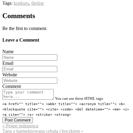
Tags:
konkurs
,
śledzie
Comments
Be the first to comment.
Leave a Comment
Name
Email
Website
Comment
You can use these HTML tags:
<a href="" title=""> <abbr title=""> <acronym title=""> <b>
<blockquote cite=""> <cite> <code> <del datetime=""> <em> <i>
<q cite=""> <s> <strike> <strong>
« Penne puttanesca
Tarta z karmelizowaną cebulą i boczkiem »