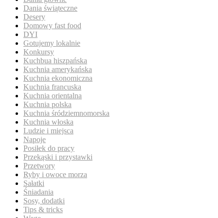
Dania świąteczne
Desery
Domowy fast food
DYI
Gotujemy lokalnie
Konkursy
Kuchbua hiszpańska
Kuchnia amerykańska
Kuchnia ekonomiczna
Kuchnia francuska
Kuchnia orientalna
Kuchnia polska
Kuchnia śródziemnomorska
Kuchnia włoska
Ludzie i miejsca
Napoje
Posiłek do pracy
Przekąski i przystawki
Przetwory
Ryby i owoce morza
Sałatki
Śniadania
Sosy, dodatki
Tips & tricks