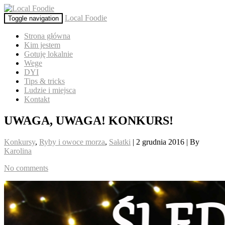
Local Foodie
Toggle navigation
Strona główna
Kim jestem
Gotuję lokalnie
Wege
DYI
Tips & tricks
Ludzie i miejsca
Kontakt
UWAGA, UWAGA! KONKURS!
Konkursy
,
Ryby i owoce morza
,
Sałatki
| 2 grudnia 2016 | By
Karolina
No comments