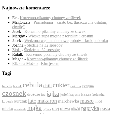
Najnowsze komentarze
Ee
-
Korzenno-pikantny chutney ze śliwek
Małgorzata
-
Primadonna – ciasto bez tłuszczu „na ostatnią
chwilę”
Jacek
-
Korzenno-pikantny chutney ze śliwek
Marghy
-
Włoska zupa mięsna z tortellini i crostini
Jacek
-
Wędzona wędlina domowej roboty – krok po kroku
Joanna
-
Śledzie na 32 sposoby
Zioła
-
Śledzie na 32 sposoby
Rafalk
-
Korzenno-pikantny chutney ze śliwek
Magda
-
Korzenno-pikantny chutney ze śliwek
Elżbieta Moćko
-
Kim jestem
Tagi
cebula
cukier
chili
cytryna
bazylia
boczek
cukinia
czosnek
jajka
drożdże
kasza
jesień
feta
kapusta
kolendra
lato
makaron
masło
marchewka
kurczak
koperek
miód
mąka
papryka
pasta
mleko
olej
oliwa
oliwki
ogórek
musztarda