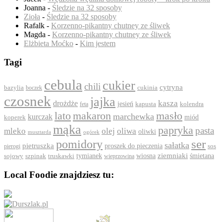
Joanna
-
Śledzie na 32 sposoby
Zioła
-
Śledzie na 32 sposoby
Rafalk
-
Korzenno-pikantny chutney ze śliwek
Magda
-
Korzenno-pikantny chutney ze śliwek
Elżbieta Moćko
-
Kim jestem
Tagi
cebula
cukier
chili
cytryna
bazylia
boczek
cukinia
czosnek
jajka
drożdże
kasza
jesień
feta
kapusta
kolendra
lato
makaron
masło
marchewka
kurczak
koperek
miód
mąka
papryka
pasta
mleko
olej
oliwa
oliwki
ogórek
musztarda
ser
pomidory
sałatka
pietruszka
proszek do pieczenia
pierogi
sos
ziemniaki
szpinak
tymianek
wiosna
śmietana
sojowy
truskawki
wieprzowina
Local Foodie znajdziesz tu: