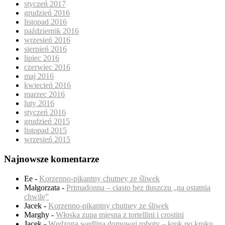
styczeń 2017
grudzień 2016
listopad 2016
październik 2016
wrzesień 2016
sierpień 2016
lipiec 2016
czerwiec 2016
maj 2016
kwiecień 2016
marzec 2016
luty 2016
styczeń 2016
grudzień 2015
listopad 2015
wrzesień 2015
Najnowsze komentarze
Ee
-
Korzenno-pikantny chutney ze śliwek
Małgorzata
-
Primadonna – ciasto bez tłuszczu „na ostatnią
chwilę”
Jacek
-
Korzenno-pikantny chutney ze śliwek
Marghy
-
Włoska zupa mięsna z tortellini i crostini
Jacek
-
Wędzona wędlina domowej roboty – krok po kroku