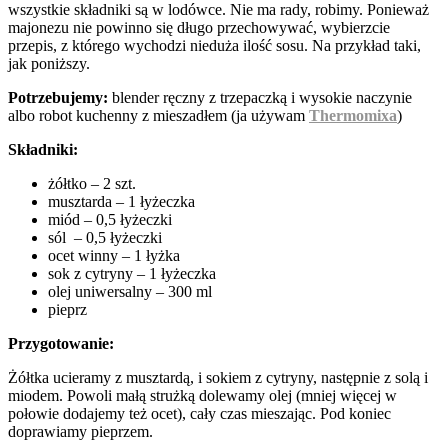
wszystkie składniki są w lodówce. Nie ma rady, robimy. Ponieważ
majonezu nie powinno się długo przechowywać, wybierzcie
przepis, z którego wychodzi nieduża ilość sosu. Na przykład taki,
jak poniższy.
Potrzebujemy:
blender ręczny z trzepaczką i wysokie naczynie
albo robot kuchenny z mieszadłem (ja używam
Thermomixa
)
Składniki:
żółtko – 2 szt.
musztarda – 1 łyżeczka
miód – 0,5 łyżeczki
sól – 0,5 łyżeczki
ocet winny – 1 łyżka
sok z cytryny – 1 łyżeczka
olej uniwersalny – 300 ml
pieprz
Przygotowanie:
Żółtka ucieramy z musztardą, i sokiem z cytryny, następnie z solą i
miodem. Powoli małą strużką dolewamy olej (mniej więcej w
połowie dodajemy też ocet), cały czas mieszając. Pod koniec
doprawiamy pieprzem.