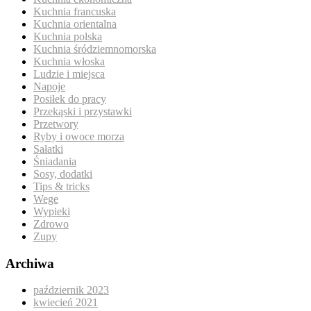
Kuchnia francuska
Kuchnia orientalna
Kuchnia polska
Kuchnia śródziemnomorska
Kuchnia włoska
Ludzie i miejsca
Napoje
Posiłek do pracy
Przekąski i przystawki
Przetwory
Ryby i owoce morza
Sałatki
Śniadania
Sosy, dodatki
Tips & tricks
Wege
Wypieki
Zdrowo
Zupy
Archiwa
październik 2023
kwiecień 2021