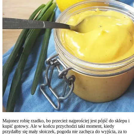
Majonez robię rzadko, bo przecież najprościej jest pójść do sklepu i
kupić gotowy. Ale w końcu przychodzi taki moment, kiedy
przydałby się mały słoiczek, pogoda nie zachęca do wyjścia, za to