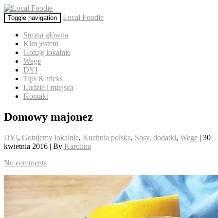
Local Foodie
Toggle navigation
Strona główna
Kim jestem
Gotuję lokalnie
Wege
DYI
Tips & tricks
Ludzie i miejsca
Kontakt
Domowy majonez
DYI
,
Gotujemy lokalnie
,
Kuchnia polska
,
Sosy, dodatki
,
Wege
| 30
kwietnia 2016 | By
Karolina
No comments