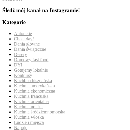
Śledź mój kanał na Instagramie!
Kategorie
Autorskie
Cheat day!
Dania główne
Dania świąteczne
Desery
Domowy fast food
DYI
Gotujemy lokalnie
Konkursy
Kuchbua hiszpańska
Kuchnia amerykańska
Kuchnia ekonomiczna
Kuchnia francuska
Kuchnia orientalna
Kuchnia polska
Kuchnia śródziemnomorska
Kuchnia włoska
Ludzie i miejsca
Napoje