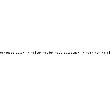
lockquote cite=""> <cite> <code> <del datetime=""> <em> <i> <q c