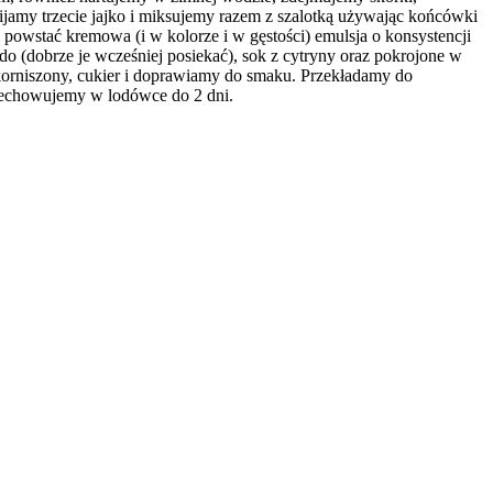
jamy trzecie jajko i miksujemy razem z szalotką używając końcówki
owstać kremowa (i w kolorze i w gęstości) emulsja o konsystencji
 (dobrze je wcześniej posiekać), sok z cytryny oraz pokrojone w
orniszony, cukier i doprawiamy do smaku. Przekładamy do
rzechowujemy w lodówce do 2 dni.