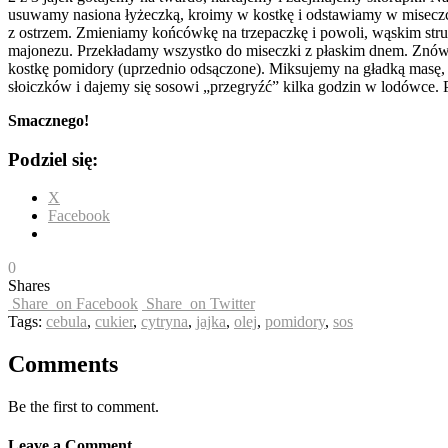
usuwamy nasiona łyżeczką, kroimy w kostkę i odstawiamy w miseczc
z ostrzem. Zmieniamy końcówkę na trzepaczkę i powoli, wąskim stru
majonezu. Przekładamy wszystko do miseczki z płaskim dnem. Znów z
kostkę pomidory (uprzednio odsączone). Miksujemy na gładką masę,
słoiczków i dajemy się sosowi „przegryźć” kilka godzin w lodówce. 
Smacznego!
Podziel się:
X
Facebook
0
Shares
Share
on Facebook
Share
on Twitter
Tags:
cebula
,
cukier
,
cytryna
,
jajka
,
olej
,
pomidory
,
sos
Comments
Be the first to comment.
Leave a Comment