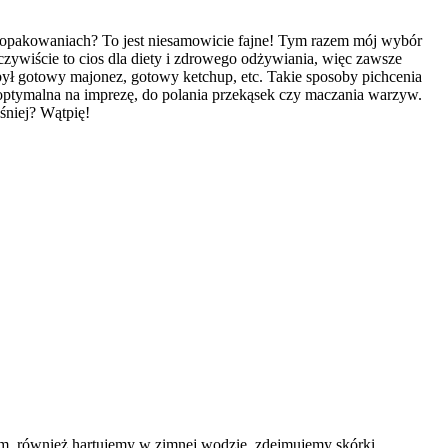
 opakowaniach? To jest niesamowicie fajne! Tym razem mój wybór
czywiście to cios dla diety i zdrowego odżywiania, więc zawsze
i był gotowy majonez, gotowy ketchup, etc. Takie sposoby pichcenia
ść optymalna na imprezę, do polania przekąsek czy maczania warzyw.
śniej? Wątpię!
em, również hartujemy w zimnej wodzie, zdejmujemy skórki,