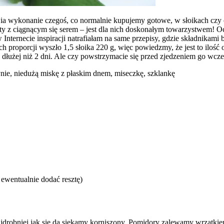
wia wykonanie czegoś, co normalnie kupujemy gotowe, w słoikach czy
sty z ciągnącym się serem – jest dla nich doskonałym towarzystwem! O
 Internecie inspiracji natrafiałam na same przepisy, gdzie składnikam
ych proporcji wyszło 1,5 słoika 220 g, więc powiedzmy, że jest to ilo
dłużej niż 2 dni. Ale czy powstrzymacie się przed zjedzeniem go wcze
ynie, niedużą miskę z płaskim dnem, miseczkę, szklankę
u ewentualnie dodać resztę)
Najdrobniej jak się da siekamy korniszony. Pomidory zalewamy wrzątki