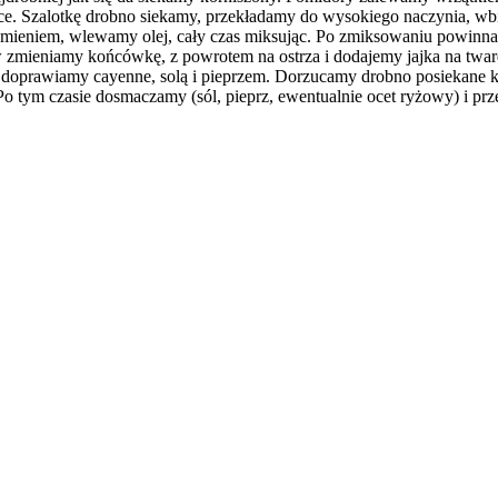
e. Szalotkę drobno siekamy, przekładamy do wysokiego naczynia, wbi
mieniem, wlewamy olej, cały czas miksując. Po zmiksowaniu powinna p
mieniamy końcówkę, z powrotem na ostrza i dodajemy jajka na twardo
 doprawiamy cayenne, solą i pieprzem. Dorzucamy drobno posiekane k
Po tym czasie dosmaczamy (sól, pieprz, ewentualnie ocet ryżowy) i p