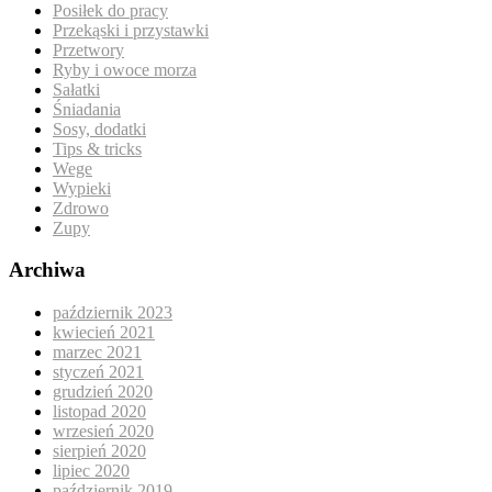
Posiłek do pracy
Przekąski i przystawki
Przetwory
Ryby i owoce morza
Sałatki
Śniadania
Sosy, dodatki
Tips & tricks
Wege
Wypieki
Zdrowo
Zupy
Archiwa
październik 2023
kwiecień 2021
marzec 2021
styczeń 2021
grudzień 2020
listopad 2020
wrzesień 2020
sierpień 2020
lipiec 2020
październik 2019