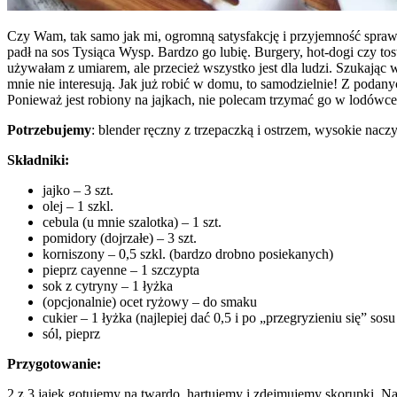
Czy Wam, tak samo jak mi, ogromną satysfakcję i przyjemność spra
padł na sos Tysiąca Wysp. Bardzo go lubię. Burgery, hot-dogi czy to
używałam z umiarem, ale przecież wszystko jest dla ludzi. Szukając w
mnie nie interesują. Jak już robić w domu, to samodzielnie! Z podan
Ponieważ jest robiony na jajkach, nie polecam trzymać go w lodówce 
Potrzebujemy
: blender ręczny z trzepaczką i ostrzem, wysokie nacz
Składniki:
jajko – 3 szt.
olej – 1 szkl.
cebula (u mnie szalotka) – 1 szt.
pomidory (dojrzałe) – 3 szt.
korniszony – 0,5 szkl. (bardzo drobno posiekanych)
pieprz cayenne – 1 szczypta
sok z cytryny – 1 łyżka
(opcjonalnie) ocet ryżowy – do smaku
cukier – 1 łyżka (najlepiej dać 0,5 i po „przegryzieniu się” sos
sól, pieprz
Przygotowanie:
2 z 3 jajek gotujemy na twardo, hartujemy i zdejmujemy skorupki. 