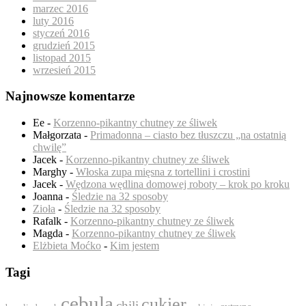
marzec 2016
luty 2016
styczeń 2016
grudzień 2015
listopad 2015
wrzesień 2015
Najnowsze komentarze
Ee
-
Korzenno-pikantny chutney ze śliwek
Małgorzata
-
Primadonna – ciasto bez tłuszczu „na ostatnią
chwilę”
Jacek
-
Korzenno-pikantny chutney ze śliwek
Marghy
-
Włoska zupa mięsna z tortellini i crostini
Jacek
-
Wędzona wędlina domowej roboty – krok po kroku
Joanna
-
Śledzie na 32 sposoby
Zioła
-
Śledzie na 32 sposoby
Rafalk
-
Korzenno-pikantny chutney ze śliwek
Magda
-
Korzenno-pikantny chutney ze śliwek
Elżbieta Moćko
-
Kim jestem
Tagi
cebula
cukier
chili