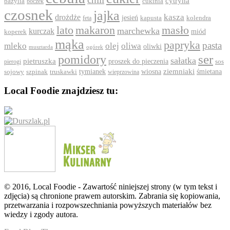
cytryna
bazylia
boczek
cukinia
czosnek
jajka
drożdże
kasza
jesień
feta
kapusta
kolendra
lato
makaron
masło
marchewka
kurczak
koperek
miód
mąka
papryka
pasta
mleko
olej
oliwa
oliwki
ogórek
musztarda
ser
pomidory
sałatka
pietruszka
proszek do pieczenia
pierogi
sos
ziemniaki
szpinak
tymianek
wiosna
śmietana
sojowy
truskawki
wieprzowina
Local Foodie znajdziesz tu:
© 2016, Local Foodie - Zawartość niniejszej strony (w tym tekst i
zdjęcia) są chronione prawem autorskim. Zabrania się kopiowania,
przetwarzania i rozpowszechniania powyższych materiałów bez
wiedzy i zgody autora.