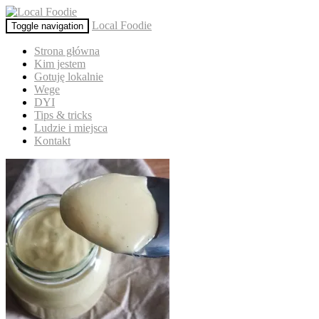
Local Foodie
Toggle navigation
Strona główna
Kim jestem
Gotuję lokalnie
Wege
DYI
Tips & tricks
Ludzie i miejsca
Kontakt