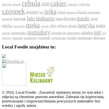
cebula
cukier
chili
cytryna
bazylia
boczek
cukinia
czosnek
jajka
drożdże
kasza
jesień
feta
kapusta
kolendra
lato
makaron
masło
marchewka
kurczak
koperek
miód
mąka
papryka
pasta
mleko
olej
oliwa
oliwki
ogórek
musztarda
ser
pomidory
sałatka
pietruszka
proszek do pieczenia
pierogi
sos
ziemniaki
szpinak
tymianek
wiosna
śmietana
sojowy
truskawki
wieprzowina
Local Foodie znajdziesz tu:
© 2016, Local Foodie - Zawartość niniejszej strony (w tym tekst i
zdjęcia) są chronione prawem autorskim. Zabrania się kopiowania,
przetwarzania i rozpowszechniania powyższych materiałów bez
wiedzy i zgody autora.