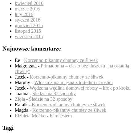
kwiecień 2016
marzec 2016
luty 2016
styczeń 2016
grudzień 2015
listopad 2015
wrzesień 2015
Najnowsze komentarze
Ee
-
Korzenno-pikantny chutney ze śliwek
Małgorzata
-
Primadonna – ciasto bez tłuszczu „na ostatnią
chwilę”
Jacek
-
Korzenno-pikantny chutney ze śliwek
Marghy
-
Włoska zupa mięsna z tortellini i crostini
Jacek
-
Wędzona wędlina domowej roboty – krok po kroku
Joanna
-
Śledzie na 32 sposoby
Zioła
-
Śledzie na 32 sposoby
Rafalk
-
Korzenno-pikantny chutney ze śliwek
Magda
-
Korzenno-pikantny chutney ze śliwek
Elżbieta Moćko
-
Kim jestem
Tagi