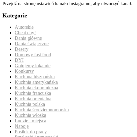
Przejdź na stronę ustawień kanału Instagramu, aby utworzyć kanał.
Kategorie
Autorskie
Cheat day!
Dania główne
Dania świąteczne
Desery
Domowy fast food
DYI
Gotujemy lokalnie
Konkursy
Kuchbua hiszpańska
Kuchnia amerykańska
Kuchnia ekonomiczna
Kuchnia francuska
Kuchnia orientalna
Kuchnia polska
Kuchnia śródziemnomorska
Kuchnia włoska
Ludzie i miejsca
Napoje
Posiłek do pracy