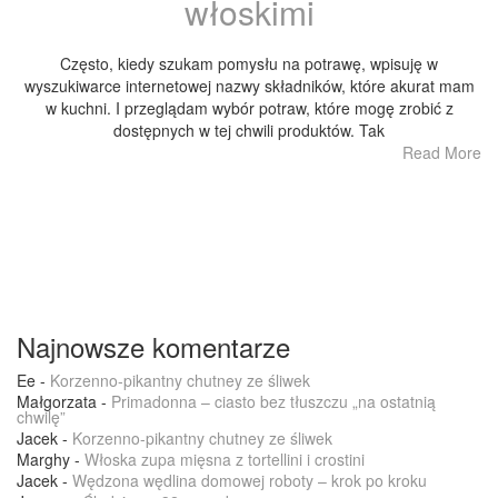
włoskimi
Często, kiedy szukam pomysłu na potrawę, wpisuję w
wyszukiwarce internetowej nazwy składników, które akurat mam
w kuchni. I przeglądam wybór potraw, które mogę zrobić z
dostępnych w tej chwili produktów. Tak
Read More
Najnowsze komentarze
Ee
-
Korzenno-pikantny chutney ze śliwek
Małgorzata
-
Primadonna – ciasto bez tłuszczu „na ostatnią
chwilę”
Jacek
-
Korzenno-pikantny chutney ze śliwek
Marghy
-
Włoska zupa mięsna z tortellini i crostini
Jacek
-
Wędzona wędlina domowej roboty – krok po kroku