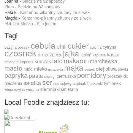
Joanna
-
Śledzie na 32 sposoby
Zioła
-
Śledzie na 32 sposoby
Rafalk
-
Korzenno-pikantny chutney ze śliwek
Magda
-
Korzenno-pikantny chutney ze śliwek
Elżbieta Moćko
-
Kim jestem
Tagi
cebula
cukier
chili
cytryna
bazylia
cukinia
boczek
czosnek
jajka
drożdże
kasza
jesień
kapusta
feta
lato
makaron
marchewka
kurczak
kolendra
koperek
mąka
masło
olej
mleko
oliwa
miód
oliwki
ogórek
musztarda
pomidory
papryka
pasta
pietruszka
proszek do
pierogi
ser
sałatka
pieczenia
tymianek
sos sojowy
szpinak
truskawki
ziemniaki
śmietana
wiosna
wieprzowina
Local Foodie znajdziesz tu: