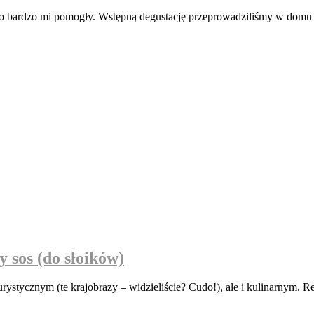
o bardzo mi pomogły. Wstępną degustację przeprowadziliśmy w domu i de
 sos (do słoików)
tycznym (te krajobrazy – widzieliście? Cudo!), ale i kulinarnym. Rety