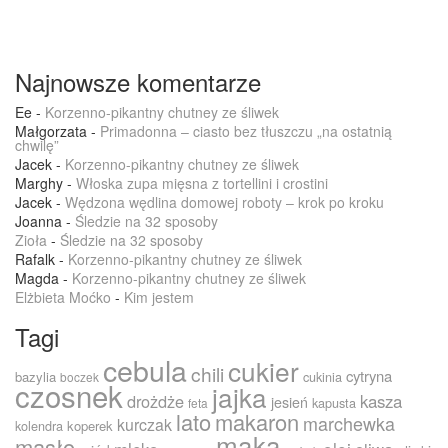
Najnowsze komentarze
Ee
-
Korzenno-pikantny chutney ze śliwek
Małgorzata
-
Primadonna – ciasto bez tłuszczu „na ostatnią
chwilę”
Jacek
-
Korzenno-pikantny chutney ze śliwek
Marghy
-
Włoska zupa mięsna z tortellini i crostini
Jacek
-
Wędzona wędlina domowej roboty – krok po kroku
Joanna
-
Śledzie na 32 sposoby
Zioła
-
Śledzie na 32 sposoby
Rafalk
-
Korzenno-pikantny chutney ze śliwek
Magda
-
Korzenno-pikantny chutney ze śliwek
Elżbieta Moćko
-
Kim jestem
Tagi
cebula
cukier
chili
cytryna
bazylia
cukinia
boczek
czosnek
jajka
drożdże
kasza
jesień
kapusta
feta
lato
makaron
marchewka
kurczak
kolendra
koperek
mąka
masło