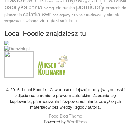
olej
mleko
oliwa
miód
oliwki
ogórek
musztarda
pomidory
papryka
pasta
pietruszka
proszek do
pierogi
ser
sałatka
pieczenia
tymianek
sos sojowy
szpinak
truskawki
ziemniaki
śmietana
wiosna
wieprzowina
Local Foodie znajdziesz tu:
© 2016, Local Foodie - Zawartość niniejszej strony (w tym tekst i
zdjęcia) są chronione prawem autorskim. Zabrania się
kopiowania, przetwarzania i rozpowszechniania powyższych
materiałów bez wiedzy i zgody autora.
Food Blog Theme
Powered by
WordPress