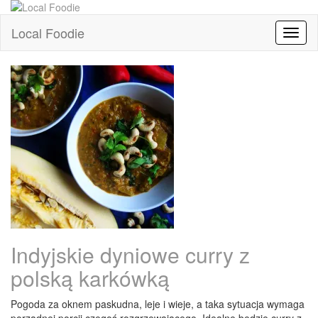
Local Foodie
Toggl
naviga
Indyjskie dyniowe curry z
polską karkówką
Pogoda za oknem paskudna, leje i wieje, a taka sytuacja wymaga