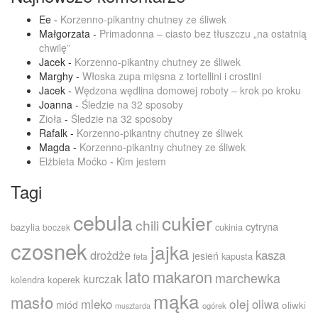
Ee
-
Korzenno-pikantny chutney ze śliwek
Małgorzata
-
Primadonna – ciasto bez tłuszczu „na ostatnią
chwilę”
Jacek
-
Korzenno-pikantny chutney ze śliwek
Marghy
-
Włoska zupa mięsna z tortellini i crostini
Jacek
-
Wędzona wędlina domowej roboty – krok po kroku
Joanna
-
Śledzie na 32 sposoby
Zioła
-
Śledzie na 32 sposoby
Rafalk
-
Korzenno-pikantny chutney ze śliwek
Magda
-
Korzenno-pikantny chutney ze śliwek
Elżbieta Moćko
-
Kim jestem
Tagi
cebula
cukier
chili
cytryna
bazylia
cukinia
boczek
czosnek
jajka
drożdże
kasza
jesień
kapusta
feta
lato
makaron
marchewka
kurczak
kolendra
koperek
mąka
masło
olej
mleko
oliwa
miód
oliwki
ogórek
musztarda