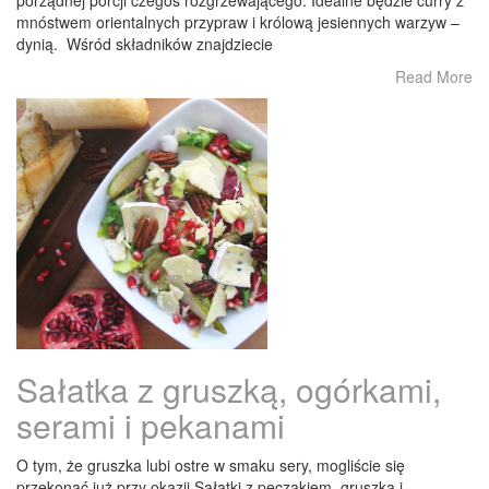
porządnej porcji czegoś rozgrzewającego. Idealne będzie curry z
mnóstwem orientalnych przypraw i królową jesiennych warzyw –
dynią. Wśród składników znajdziecie
Read More
Sałatka z gruszką, ogórkami,
serami i pekanami
O tym, że gruszka lubi ostre w smaku sery, mogliście się
przekonać już przy okazji Sałatki z pęczakiem, gruszką i