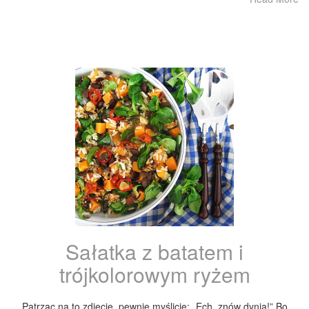
Sałatka z batatem i
trójkolorowym ryżem
Patrząc na to zdjęcie, pewnie myślicie: „Ech, znów dynia!” Bo