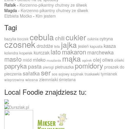
Rafalk
-
Korzenno-pikantny chutney ze śliwek
Magda
-
Korzenno-pikantny chutney ze śliwek
Elżbieta Moćko
-
Kim jestem
Tagi
cebula
cukier
chili
cytryna
bazylia
cukinia
boczek
czosnek
jajka
drożdże
kasza
jesień
kapusta
feta
lato
makaron
marchewka
kurczak
kolendra
koperek
mąka
masło
olej
mleko
oliwa
miód
oliwki
ogórek
musztarda
pomidory
papryka
pasta
pietruszka
proszek do
pierogi
ser
sałatka
pieczenia
tymianek
sos sojowy
szpinak
truskawki
ziemniaki
śmietana
wiosna
wieprzowina
Local Foodie znajdziesz tu: