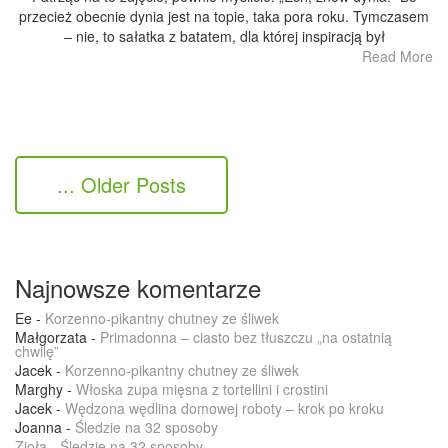
przecież obecnie dynia jest na topie, taka pora roku. Tymczasem
– nie, to sałatka z batatem, dla której inspiracją był
Read More
... Older Posts
Najnowsze komentarze
Ee
-
Korzenno-pikantny chutney ze śliwek
Małgorzata
-
Primadonna – ciasto bez tłuszczu „na ostatnią
chwilę”
Jacek
-
Korzenno-pikantny chutney ze śliwek
Marghy
-
Włoska zupa mięsna z tortellini i crostini
Jacek
-
Wędzona wędlina domowej roboty – krok po kroku
Joanna
-
Śledzie na 32 sposoby
Zioła
-
Śledzie na 32 sposoby