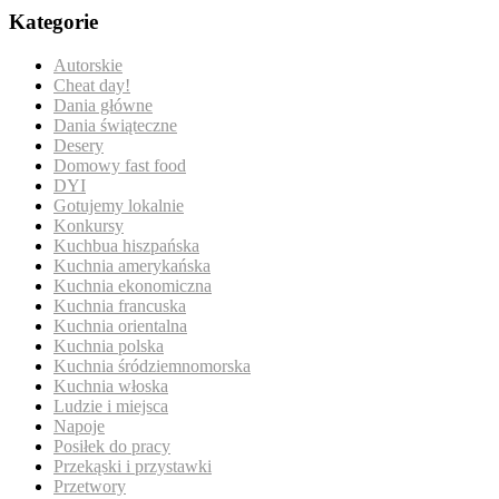
Kategorie
Autorskie
Cheat day!
Dania główne
Dania świąteczne
Desery
Domowy fast food
DYI
Gotujemy lokalnie
Konkursy
Kuchbua hiszpańska
Kuchnia amerykańska
Kuchnia ekonomiczna
Kuchnia francuska
Kuchnia orientalna
Kuchnia polska
Kuchnia śródziemnomorska
Kuchnia włoska
Ludzie i miejsca
Napoje
Posiłek do pracy
Przekąski i przystawki
Przetwory