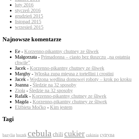
luty 2016
styczeń 2016
grudzień 2015
listopad 2015
wrzesień 2015
Najnowsze komentarze
Ee
-
Korzenno-pikantny chutney ze śliwek
Małgorzata
-
Primadonna – ciasto bez tłuszczu „na ostatnią
chwilę”
Jacek
-
Korzenno-pikantny chutney ze śliwek
Marghy
-
Włoska zupa mięsna z tortellini i crostini
Jacek
-
Wędzona wędlina domowej roboty – krok po kroku
Joanna
-
Śledzie na 32 sposoby
Zioła
-
Śledzie na 32 sposoby
Rafalk
-
Korzenno-pikantny chutney ze śliwek
Magda
-
Korzenno-pikantny chutney ze śliwek
Elżbieta Moćko
-
Kim jestem
Tagi
cebula
cukier
chili
cytryna
bazylia
boczek
cukinia