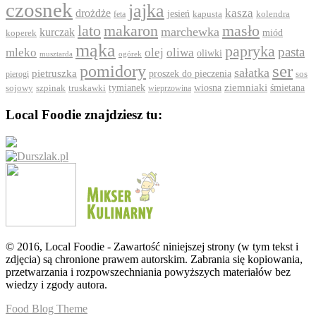
czosnek
jajka
drożdże
kasza
jesień
feta
kapusta
kolendra
lato
makaron
masło
marchewka
kurczak
koperek
miód
mąka
papryka
pasta
mleko
olej
oliwa
oliwki
ogórek
musztarda
ser
pomidory
sałatka
pietruszka
proszek do pieczenia
pierogi
sos
ziemniaki
szpinak
tymianek
wiosna
śmietana
sojowy
truskawki
wieprzowina
Local Foodie znajdziesz tu:
© 2016, Local Foodie - Zawartość niniejszej strony (w tym tekst i
zdjęcia) są chronione prawem autorskim. Zabrania się kopiowania,
przetwarzania i rozpowszechniania powyższych materiałów bez
wiedzy i zgody autora.
Food Blog Theme