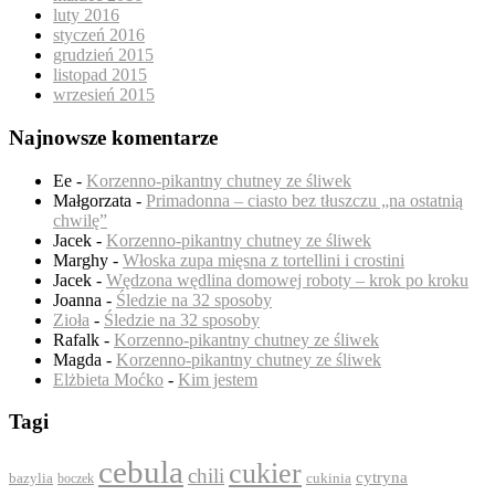
luty 2016
styczeń 2016
grudzień 2015
listopad 2015
wrzesień 2015
Najnowsze komentarze
Ee
-
Korzenno-pikantny chutney ze śliwek
Małgorzata
-
Primadonna – ciasto bez tłuszczu „na ostatnią
chwilę”
Jacek
-
Korzenno-pikantny chutney ze śliwek
Marghy
-
Włoska zupa mięsna z tortellini i crostini
Jacek
-
Wędzona wędlina domowej roboty – krok po kroku
Joanna
-
Śledzie na 32 sposoby
Zioła
-
Śledzie na 32 sposoby
Rafalk
-
Korzenno-pikantny chutney ze śliwek
Magda
-
Korzenno-pikantny chutney ze śliwek
Elżbieta Moćko
-
Kim jestem
Tagi
cebula
cukier
chili
cytryna
bazylia
boczek
cukinia