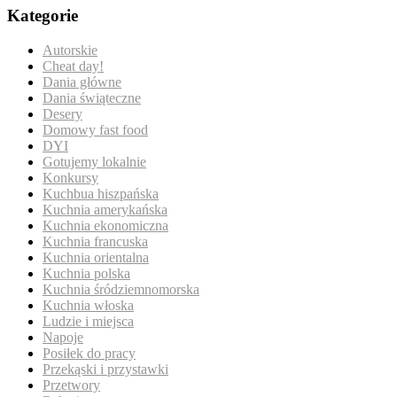
Kategorie
Autorskie
Cheat day!
Dania główne
Dania świąteczne
Desery
Domowy fast food
DYI
Gotujemy lokalnie
Konkursy
Kuchbua hiszpańska
Kuchnia amerykańska
Kuchnia ekonomiczna
Kuchnia francuska
Kuchnia orientalna
Kuchnia polska
Kuchnia śródziemnomorska
Kuchnia włoska
Ludzie i miejsca
Napoje
Posiłek do pracy
Przekąski i przystawki
Przetwory