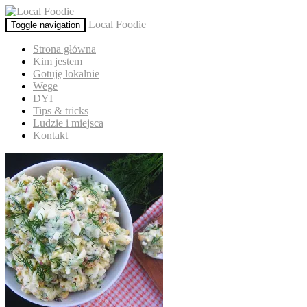
Local Foodie
Toggle navigation
Strona główna
Kim jestem
Gotuję lokalnie
Wege
DYI
Tips & tricks
Ludzie i miejsca
Kontakt