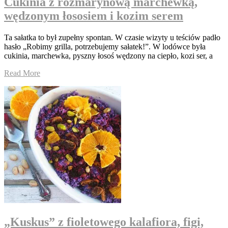
Cukinia z rozmarynową marchewką,
wędzonym łososiem i kozim serem
Ta sałatka to był zupełny spontan. W czasie wizyty u teściów padło
hasło „Robimy grilla, potrzebujemy sałatek!”. W lodówce była
cukinia, marchewka, pyszny łosoś wędzony na ciepło, kozi ser, a
Read More
„Kuskus” z fioletowego kalafiora, figi,