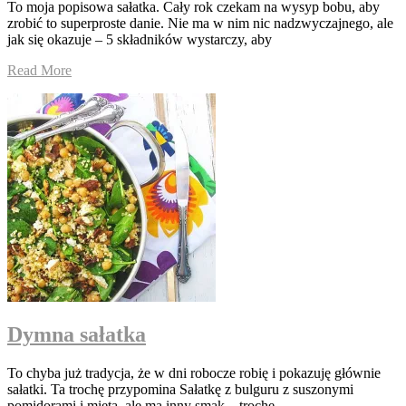
To moja popisowa sałatka. Cały rok czekam na wysyp bobu, aby
zrobić to superproste danie. Nie ma w nim nic nadzwyczajnego, ale
jak się okazuje – 5 składników wystarczy, aby
Read More
Dymna sałatka
To chyba już tradycja, że w dni robocze robię i pokazuję głównie
sałatki. Ta trochę przypomina Sałatkę z bulguru z suszonymi
pomidorami i miętą, ale ma inny smak – trochę