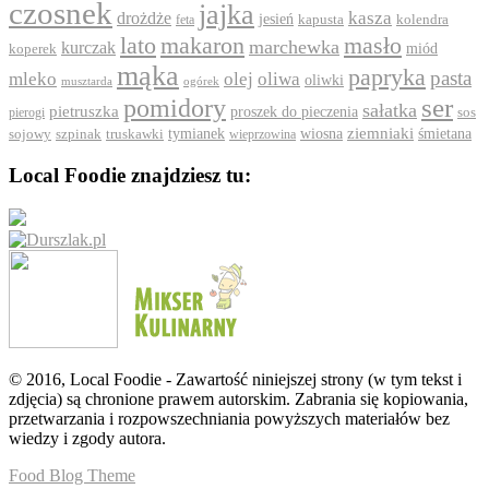
czosnek
jajka
drożdże
kasza
jesień
feta
kapusta
kolendra
lato
makaron
masło
marchewka
kurczak
koperek
miód
mąka
papryka
pasta
mleko
olej
oliwa
oliwki
ogórek
musztarda
ser
pomidory
sałatka
pietruszka
proszek do pieczenia
pierogi
sos
ziemniaki
szpinak
tymianek
wiosna
śmietana
sojowy
truskawki
wieprzowina
Local Foodie znajdziesz tu:
© 2016, Local Foodie - Zawartość niniejszej strony (w tym tekst i
zdjęcia) są chronione prawem autorskim. Zabrania się kopiowania,
przetwarzania i rozpowszechniania powyższych materiałów bez
wiedzy i zgody autora.
Food Blog Theme