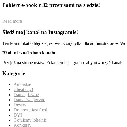
Pobierz e-book z 32 przepisami na sledzie!
Read more
Śledź mój kanał na Instagramie!
Ten komunikat o błędzie jest widoczny tylko dla administratorów Wo
Błąd: nie znaleziono kanału.
Przejdź na stronę ustawień kanału Instagramu, aby utworzyć kanał.
Kategorie
Autorskie
Cheat day!
Dania główne
Dania świąteczne
Desery
Domowy fast food
DYI
Gotujemy lokalnie
Konkursy