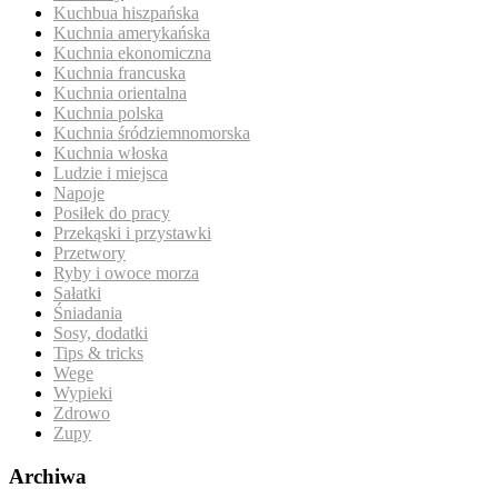
Kuchbua hiszpańska
Kuchnia amerykańska
Kuchnia ekonomiczna
Kuchnia francuska
Kuchnia orientalna
Kuchnia polska
Kuchnia śródziemnomorska
Kuchnia włoska
Ludzie i miejsca
Napoje
Posiłek do pracy
Przekąski i przystawki
Przetwory
Ryby i owoce morza
Sałatki
Śniadania
Sosy, dodatki
Tips & tricks
Wege
Wypieki
Zdrowo
Zupy
Archiwa