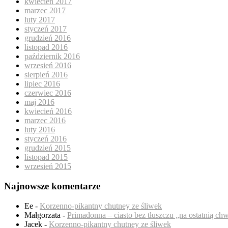
kwiecień 2017
marzec 2017
luty 2017
styczeń 2017
grudzień 2016
listopad 2016
październik 2016
wrzesień 2016
sierpień 2016
lipiec 2016
czerwiec 2016
maj 2016
kwiecień 2016
marzec 2016
luty 2016
styczeń 2016
grudzień 2015
listopad 2015
wrzesień 2015
Najnowsze komentarze
Ee
-
Korzenno-pikantny chutney ze śliwek
Małgorzata
-
Primadonna – ciasto bez tłuszczu „na ostatnią chw
Jacek
-
Korzenno-pikantny chutney ze śliwek