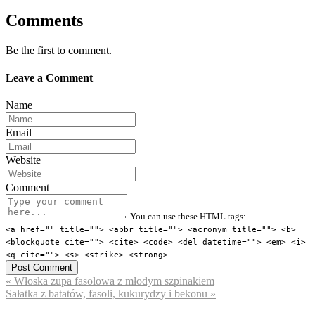
Comments
Be the first to comment.
Leave a Comment
Name
Email
Website
Comment
You can use these HTML tags:
<a href="" title=""> <abbr title=""> <acronym title=""> <b>
<blockquote cite=""> <cite> <code> <del datetime=""> <em> <i>
<q cite=""> <s> <strike> <strong>
« Włoska zupa fasolowa z młodym szpinakiem
Sałatka z batatów, fasoli, kukurydzy i bekonu »