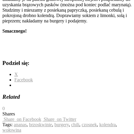
uzyskania brązowych pasków (można pod koniec podlać marynatą).
Studzimy i mieszamy z posiekaną papryczką, posiekaną cebulą i
pokrojoną drobno kolendrą. Doprawiamy sokiem z limonki, solą i
pieprzem; nakładamy na burgery i podajemy.
Smacznego!
Podziel się:
X
Facebook
Related
0
Shares
Share
on Facebook
Share
on Twitter
Tags:
ananas
,
brzoskwinie
,
burgery
,
chili
,
czosnek
,
kolendra
,
wołowina