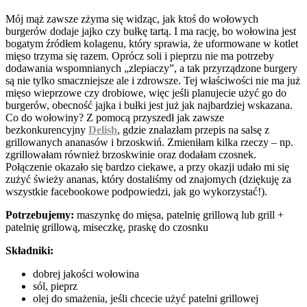
Mój mąż zawsze zżyma się widząc, jak ktoś do wołowych
burgerów dodaje jajko czy bułkę tartą. I ma rację, bo wołowina jest
bogatym źródłem kolagenu, który sprawia, że uformowane w kotlet
mięso trzyma się razem. Oprócz soli i pieprzu nie ma potrzeby
dodawania wspomnianych „zlepiaczy”, a tak przyrządzone burgery
są nie tylko smaczniejsze ale i zdrowsze. Tej właściwości nie ma już
mięso wieprzowe czy drobiowe, więc jeśli planujecie użyć go do
burgerów, obecność jajka i bułki jest już jak najbardziej wskazana.
Co do wołowiny? Z pomocą przyszedł jak zawsze
bezkonkurencyjny
Delish
, gdzie znalazłam przepis na salsę z
grillowanych ananasów i brzoskwiń. Zmieniłam kilka rzeczy – np.
zgrillowałam również brzoskwinie oraz dodałam czosnek.
Połączenie okazało się bardzo ciekawe, a przy okazji udało mi się
zużyć świeży ananas, który dostaliśmy od znajomych (dziękuję za
wszystkie facebookowe podpowiedzi, jak go wykorzystać!).
Potrzebujemy:
maszynkę do mięsa, patelnię grillową lub grill +
patelnię grillową, miseczkę, praskę do czosnku
Składniki:
dobrej jakości wołowina
sól, pieprz
olej do smażenia, jeśli chcecie użyć patelni grillowej