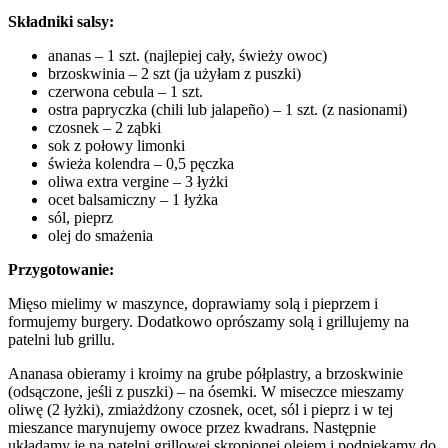
Składniki salsy:
ananas – 1 szt. (najlepiej cały, świeży owoc)
brzoskwinia – 2 szt (ja użyłam z puszki)
czerwona cebula – 1 szt.
ostra papryczka (chili lub jalapeño) – 1 szt. (z nasionami)
czosnek – 2 ząbki
sok z połowy limonki
świeża kolendra – 0,5 pęczka
oliwa extra vergine – 3 łyżki
ocet balsamiczny – 1 łyżka
sól, pieprz
olej do smażenia
Przygotowanie:
Mięso mielimy w maszynce, doprawiamy solą i pieprzem i
formujemy burgery. Dodatkowo oprószamy solą i grillujemy na
patelni lub grillu.
Ananasa obieramy i kroimy na grube półplastry, a brzoskwinie
(odsączone, jeśli z puszki) – na ósemki. W miseczce mieszamy
oliwę (2 łyżki), zmiażdżony czosnek, ocet, sól i pieprz i w tej
mieszance marynujemy owoce przez kwadrans. Następnie
układamy je na patelni grillowej skropionej olejem i podpiekamy do