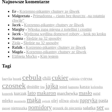
Najnowsze komentarze
Ee
-
Korzenno-pikantny chutney ze śliwek
Małgorzata
-
Primadonna – ciasto bez tłuszczu „na ostatnią
chwilę”
Jacek
-
Korzenno-pikantny chutney ze śliwek
Marghy
-
Włoska zupa mięsna z tortellini i crostini
Jacek
-
Wędzona wędlina domowej roboty – krok po kroku
Joanna
-
Śledzie na 32 sposoby
Zioła
-
Śledzie na 32 sposoby
Rafalk
-
Korzenno-pikantny chutney ze śliwek
Magda
-
Korzenno-pikantny chutney ze śliwek
Elżbieta Moćko
-
Kim jestem
Tagi
cebula
cukier
chili
cytryna
bazylia
boczek
cukinia
czosnek
jajka
drożdże
kasza
jesień
feta
kapusta
kolendra
lato
makaron
masło
marchewka
kurczak
koperek
miód
mąka
papryka
pasta
mleko
olej
oliwa
oliwki
ogórek
musztarda
ser
pomidory
sałatka
pietruszka
proszek do pieczenia
pierogi
sos