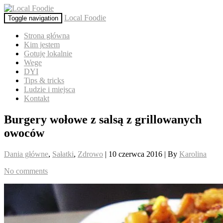
Local Foodie
Toggle navigation
Strona główna
Kim jestem
Gotuję lokalnie
Wege
DYI
Tips & tricks
Ludzie i miejsca
Kontakt
Burgery wołowe z salsą z grillowanych
owoców
Dania główne
,
Sałatki
,
Zdrowo
| 10 czerwca 2016 | By
Karolina
No comments