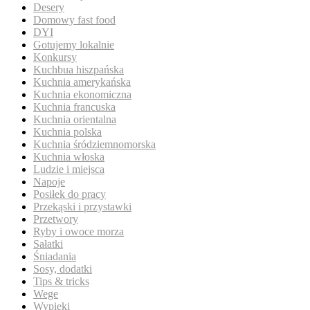
Desery
Domowy fast food
DYI
Gotujemy lokalnie
Konkursy
Kuchbua hiszpańska
Kuchnia amerykańska
Kuchnia ekonomiczna
Kuchnia francuska
Kuchnia orientalna
Kuchnia polska
Kuchnia śródziemnomorska
Kuchnia włoska
Ludzie i miejsca
Napoje
Posiłek do pracy
Przekąski i przystawki
Przetwory
Ryby i owoce morza
Sałatki
Śniadania
Sosy, dodatki
Tips & tricks
Wege
Wypieki