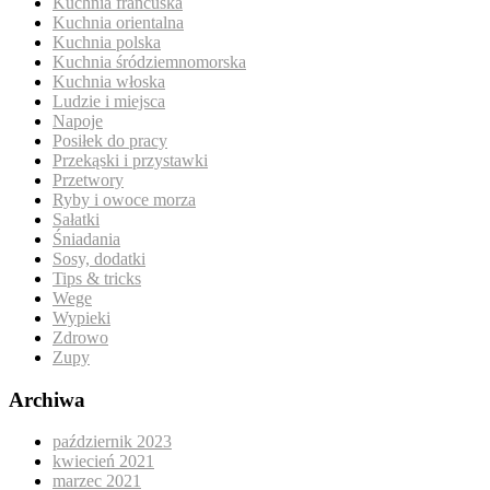
Kuchnia francuska
Kuchnia orientalna
Kuchnia polska
Kuchnia śródziemnomorska
Kuchnia włoska
Ludzie i miejsca
Napoje
Posiłek do pracy
Przekąski i przystawki
Przetwory
Ryby i owoce morza
Sałatki
Śniadania
Sosy, dodatki
Tips & tricks
Wege
Wypieki
Zdrowo
Zupy
Archiwa
październik 2023
kwiecień 2021
marzec 2021