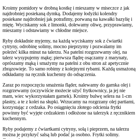
Kroimy pomidory w drobną kostkę i mieszamy w miseczce z jak
najdrobniej posiekaną dymką. Dodajemy łodyżki kolendry
posiekane najdrobniej jak potrafimy, porwaną na kawałki bazylię i
miętę. Wyciskamy sok z limonki, dolewamy oliwę, przyprawiamy,
mieszamy i odstawiamy w chłodne miejsce.
Ryby dokładnie myjemy, na każdą wyciskamy sok z ćwiartki
cytryny, odrobinę solimy, mocno pieprzymy i pozwalamy im
poleżeć kilka minut na talerzu. Na patelni rozgrzewamy olej, na
talerz wysypujemy mąkę; pierwsza flądrę osączamy z marynaty,
oprószamy mąką i smażymy na patelni z obu stron aż apetycznie
zbrązowieje. To samo robimy z kolejnymi rybami. Każdą usmażoną
odkładamy na ręcznik kuchenny do odsączenia.
Zaraz po rozpoczęciu smażenia fląder, nalewamy do garnka olej i
rozgrzewamy (oczywiście możecie użyć frytkownicy, ja jej nie
mam, wiec wykorzystałam garnek). Kroimy bulwę selera na 1-cm
plastry, a te z kolei na słupki. Wrzucamy na rozgrzany olej partiami,
korzystając z cedzaka. Po osiągnięciu złotego odcienia frytki
powinny być wyjęte cedzakiem i odłożone na talerzyk z ręcznikiem
kuchennym.
Ryby podajemy z ćwiartkami cytryny, solą i pieprzem, na talerzu
można je przykryć salsą lub podać ja osobno. Frytki solimy.