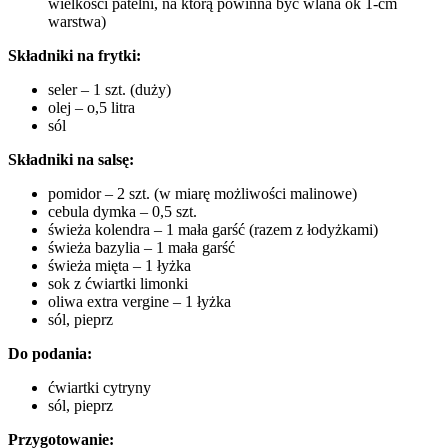
wielkości patelni, na którą powinna być wlana ok 1-cm
warstwa)
Składniki na frytki:
seler – 1 szt. (duży)
olej – o,5 litra
sól
Składniki na salsę:
pomidor – 2 szt. (w miarę możliwości malinowe)
cebula dymka – 0,5 szt.
świeża kolendra – 1 mała garść (razem z łodyżkami)
świeża bazylia – 1 mała garść
świeża mięta – 1 łyżka
sok z ćwiartki limonki
oliwa extra vergine – 1 łyżka
sól, pieprz
Do podania:
ćwiartki cytryny
sól, pieprz
Przygotowanie: