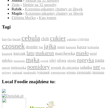
Joanna
-
Śledzie na 32 sposoby
Zioła
-
Śledzie na 32 sposoby
Rafalk
-
Korzenno-pikantny chutney ze śliwek
Magda
-
Korzenno-pikantny chutney ze śliwek
Elżbieta Moćko
-
Kim jestem
Tagi
cebula
cukier
chili
cytryna
bazylia
boczek
cukinia
czosnek
jajka
drożdże
kasza
jesień
feta
kapusta
kolendra
lato
makaron
masło
marchewka
kurczak
koperek
miód
mąka
papryka
pasta
mleko
olej
oliwa
oliwki
ogórek
musztarda
ser
pomidory
sałatka
pietruszka
proszek do pieczenia
pierogi
sos
ziemniaki
szpinak
tymianek
wiosna
śmietana
sojowy
truskawki
wieprzowina
Local Foodie znajdziesz tu: