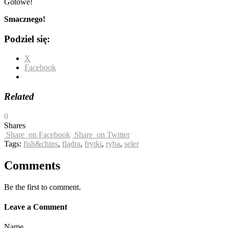
Gotowe!
Smacznego!
Podziel się:
X
Facebook
Related
0
Shares
Share
on Facebook
Share
on Twitter
Tags:
fish&chips
,
flądra
,
frytki
,
ryba
,
seler
Comments
Be the first to comment.
Leave a Comment
Name