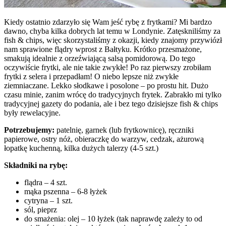
Kiedy ostatnio zdarzyło się Wam jeść rybę z frytkami? Mi bardzo
dawno, chyba kilka dobrych lat temu w Londynie. Zatęskniliśmy za
fish & chips, więc skorzystaliśmy z okazji, kiedy znajomy przywiózł
nam sprawione flądry wprost z Bałtyku. Krótko przesmażone,
smakują idealnie z orzeźwiającą salsą pomidorową. Do tego
oczywiście frytki, ale nie takie zwykłe! Po raz pierwszy zrobiłam
frytki z selera i przepadłam! O niebo lepsze niż zwykłe
ziemniaczane. Lekko słodkawe i posolone – po prostu hit. Dużo
czasu minie, zanim wrócę do tradycyjnych frytek. Zabrakło mi tylko
tradycyjnej gazety do podania, ale i bez tego dzisiejsze fish & chips
były rewelacyjne.
Potrzebujemy:
patelnię, garnek (lub frytkownicę), ręczniki
papierowe, ostry nóż, obieraczkę do warzyw, cedzak, ażurową
łopatkę kuchenną, kilka dużych talerzy (4-5 szt.)
Składniki na rybę:
flądra – 4 szt.
mąka pszenna – 6-8 łyżek
cytryna – 1 szt.
sól, pieprz
do smażenia: olej – 10 łyżek (tak naprawdę zależy to od