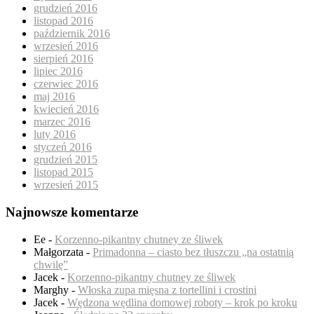
grudzień 2016
listopad 2016
październik 2016
wrzesień 2016
sierpień 2016
lipiec 2016
czerwiec 2016
maj 2016
kwiecień 2016
marzec 2016
luty 2016
styczeń 2016
grudzień 2015
listopad 2015
wrzesień 2015
Najnowsze komentarze
Ee
-
Korzenno-pikantny chutney ze śliwek
Małgorzata
-
Primadonna – ciasto bez tłuszczu „na ostatnią
chwilę”
Jacek
-
Korzenno-pikantny chutney ze śliwek
Marghy
-
Włoska zupa mięsna z tortellini i crostini
Jacek
-
Wędzona wędlina domowej roboty – krok po kroku