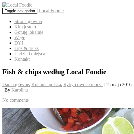
Local Foodie
Toggle navigation
Strona główna
Kim jestem
Gotuję lokalnie
Wege
DYI
Tips & tricks
Ludzie i miejsca
Kontakt
Fish & chips według Local Foodie
Dania główne
,
Kuchnia polska
,
Ryby i owoce morza
| 15 maja 2016
| By
Karolina
No comments