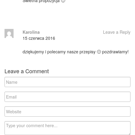
Świetna propozycja 🙂
Karolina
Leave a Reply
15 czerwca 2016
dziękujemy i polecamy nasze przepisy 🙂 pozdrawiamy!
Leave a Comment
N
a
m
E
e
m
a
W
i
e
l
b
C
s
o
i