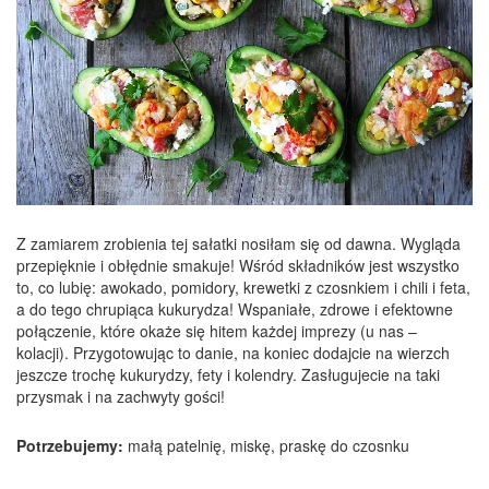
Z zamiarem zrobienia tej sałatki nosiłam się od dawna. Wygląda
przepięknie i obłędnie smakuje! Wśród składników jest wszystko
to, co lubię: awokado, pomidory, krewetki z czosnkiem i chili i feta,
a do tego chrupiąca kukurydza! Wspaniałe, zdrowe i efektowne
połączenie, które okaże się hitem każdej imprezy (u nas –
kolacji). Przygotowując to danie, na koniec dodajcie na wierzch
jeszcze trochę kukurydzy, fety i kolendry. Zasługujecie na taki
przysmak i na zachwyty gości!
Potrzebujemy:
małą patelnię, miskę, praskę do czosnku