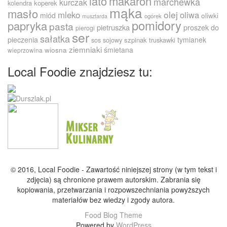
lato
makaron
marchewka
kurczak
kolendra
koperek
mąka
masło
olej
mleko
oliwa
miód
oliwki
ogórek
musztarda
pomidory
papryka
pasta
pietruszka
proszek do
pierogi
ser
sałatka
pieczenia
tymianek
sos sojowy
szpinak
truskawki
ziemniaki
śmietana
wiosna
wieprzowina
Local Foodie znajdziesz tu:
© 2016, Local Foodie - Zawartość niniejszej strony (w tym tekst i
zdjęcia) są chronione prawem autorskim. Zabrania się
kopiowania, przetwarzania i rozpowszechniania powyższych
materiałów bez wiedzy i zgody autora.
Food Blog Theme
Powered by
WordPress