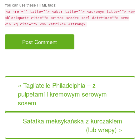
m
t
You can use these HTML tags:
m
e
<a href="" title=""> <abbr title=""> <acronym title=""> <b>
e
<blockquote cite=""> <cite> <code> <del datetime=""> <em>
n
<i> <q cite=""> <s> <strike> <strong>
t
« Tagliatelle Philadelphia – z
pulpetami i kremowym serowym
sosem
Sałatka meksykańska z kurczakiem
(lub wrapy) »