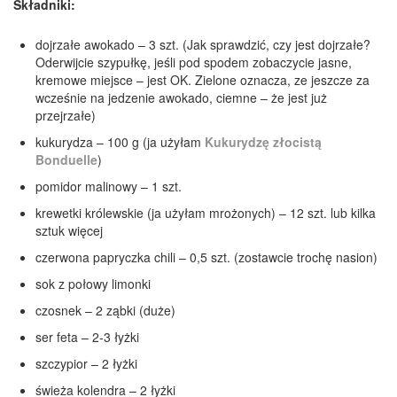
Składniki:
dojrzałe awokado – 3 szt. (Jak sprawdzić, czy jest dojrzałe?
Oderwijcie szypułkę, jeśli pod spodem zobaczycie jasne,
kremowe miejsce – jest OK. Zielone oznacza, ze jeszcze za
wcześnie na jedzenie awokado, ciemne – że jest już
przejrzałe)
kukurydza – 100 g (ja użyłam
Kukurydzę złocistą
Bonduelle
)
pomidor malinowy – 1 szt.
krewetki królewskie (ja użyłam mrożonych) – 12 szt. lub kilka
sztuk więcej
czerwona papryczka chili – 0,5 szt. (zostawcie trochę nasion)
sok z połowy limonki
czosnek – 2 ząbki (duże)
ser feta – 2-3 łyżki
szczypior – 2 łyżki
świeża kolendra – 2 łyżki