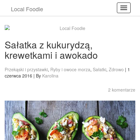
Local Foodie
Toggle
Sałatka z kukurydzą,
krewetkami i awokado
Przekąski i przystawki
,
Ryby i owoce morza
,
Sałatki
,
Zdrowo
| 1
czerwca 2016 | By
Karolina
2 komentarze