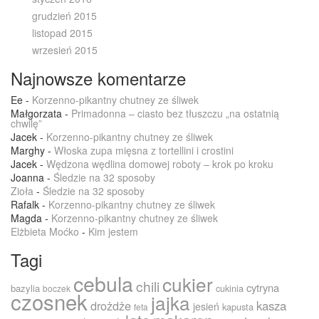
grudzień 2015
listopad 2015
wrzesień 2015
Najnowsze komentarze
Ee
-
Korzenno-pikantny chutney ze śliwek
Małgorzata
-
Primadonna – ciasto bez tłuszczu „na ostatnią
chwilę”
Jacek
-
Korzenno-pikantny chutney ze śliwek
Marghy
-
Włoska zupa mięsna z tortellini i crostini
Jacek
-
Wędzona wędlina domowej roboty – krok po kroku
Joanna
-
Śledzie na 32 sposoby
Zioła
-
Śledzie na 32 sposoby
Rafalk
-
Korzenno-pikantny chutney ze śliwek
Magda
-
Korzenno-pikantny chutney ze śliwek
Elżbieta Moćko
-
Kim jestem
Tagi
cebula
cukier
chili
cytryna
bazylia
cukinia
boczek
czosnek
jajka
drożdże
kasza
jesień
kapusta
feta