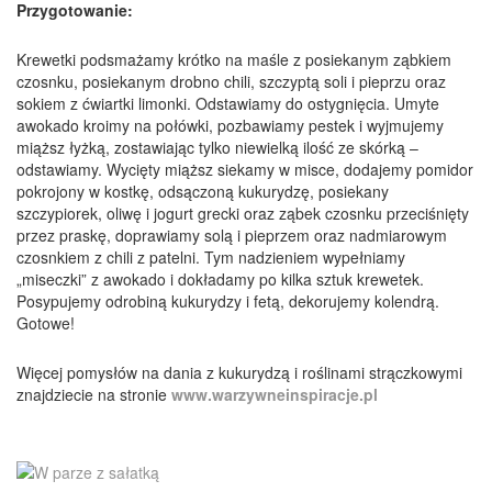
Przygotowanie:
Krewetki podsmażamy krótko na maśle z posiekanym ząbkiem
czosnku, posiekanym drobno chili, szczyptą soli i pieprzu oraz
sokiem z ćwiartki limonki. Odstawiamy do ostygnięcia. Umyte
awokado kroimy na połówki, pozbawiamy pestek i wyjmujemy
miąższ łyżką, zostawiając tylko niewielką ilość ze skórką –
odstawiamy. Wycięty miąższ siekamy w misce, dodajemy pomidor
pokrojony w kostkę, odsączoną kukurydzę, posiekany
szczypiorek, oliwę i jogurt grecki oraz ząbek czosnku przeciśnięty
przez praskę, doprawiamy solą i pieprzem oraz nadmiarowym
czosnkiem z chili z patelni. Tym nadzieniem wypełniamy
„miseczki” z awokado i dokładamy po kilka sztuk krewetek.
Posypujemy odrobiną kukurydzy i fetą, dekorujemy kolendrą.
Gotowe!
Więcej pomysłów na dania z kukurydzą i roślinami strączkowymi
znajdziecie na stronie
www.warzywneinspiracje.pl