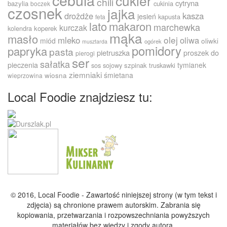
cukier
chili
cytryna
bazylia
cukinia
boczek
czosnek
jajka
drożdże
kasza
jesień
kapusta
feta
lato
makaron
marchewka
kurczak
kolendra
koperek
mąka
masło
olej
mleko
oliwa
miód
oliwki
ogórek
musztarda
pomidory
papryka
pasta
pietruszka
proszek do
pierogi
ser
sałatka
pieczenia
tymianek
sos sojowy
szpinak
truskawki
ziemniaki
śmietana
wiosna
wieprzowina
Local Foodie znajdziesz tu:
© 2016, Local Foodie - Zawartość niniejszej strony (w tym tekst i
zdjęcia) są chronione prawem autorskim. Zabrania się
kopiowania, przetwarzania i rozpowszechniania powyższych
materiałów bez wiedzy i zgody autora.