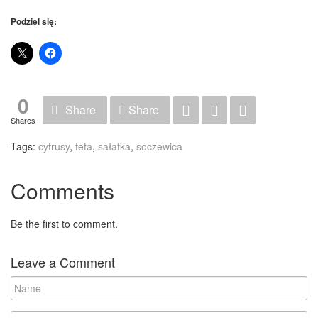
Podziel się:
0
Share
Share
Shares
Tags:
cytrusy
,
feta
,
sałatka
,
soczewica
Comments
Be the first to comment.
Leave a Comment
N
a
m
E