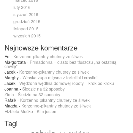
luty 2016
styczeń 2016
grudzień 2015
listopad 2015
wrzesień 2015
Najnowsze komentarze
Ee
-
Korzenno-pikantny chutney ze śliwek
Małgorzata
-
Primadonna – ciasto bez tłuszczu „na ostatnią
chwilę”
Jacek
-
Korzenno-pikantny chutney ze śliwek
Marghy
-
Włoska zupa mięsna z tortellini i crostini
Jacek
-
Wędzona wędlina domowej roboty – krok po kroku
Joanna
-
Śledzie na 32 sposoby
Zioła
-
Śledzie na 32 sposoby
Rafalk
-
Korzenno-pikantny chutney ze śliwek
Magda
-
Korzenno-pikantny chutney ze śliwek
Elżbieta Moćko
-
Kim jestem
Tagi
cebula