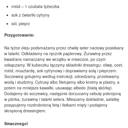
miód – 1 czubata łyżeczka
sok z ćwiartki cytryny
sól, pieprz
Przygotowanie:
Na łyżce oleju podsmażamy przez chwilę seler naciowy posiekany
w talarki. Odkładamy na ręcznik papierowy. Żurawinę przez
kwadrans namaczamy we wrzątku w miseczce, po czym
odsączamy. W kubeczku łączymy składniki dressingu: oliwę, ocet,
miód, musztardę, sok cytrynowy i doprawiamy solą i pieprzem.
Soczewicę gotujemy według instrukcji, odcedzamy, przelewamy
wodą i studzimy. Cytrusy albo filetujemy albo kroimy w plastry, a
potem na mniejsze kawałki, usuwając albedo (białą skórkę).
Dodajemy do soczewicy, następnie dorzucamy cebulę pokrojoną
w piórka, żurawinę i talarki selera. Mieszamy dokładnie, sałatkę
posypujemy rozdrobnioną fetą i listkami mięty i podajemy
skropioną dressingiem.
Smacznego!