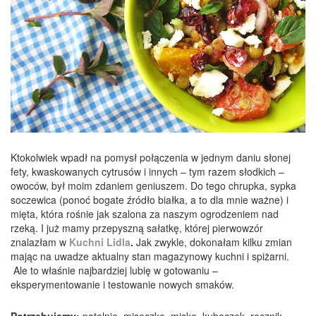
Ktokolwiek wpadł na pomysł połączenia w jednym daniu słonej
fety, kwaskowanych cytrusów i innych – tym razem słodkich –
owoców, był moim zdaniem geniuszem. Do tego chrupka, sypka
soczewica (ponoć bogate źródło białka, a to dla mnie ważne) i
mięta, która rośnie jak szalona za naszym ogrodzeniem nad
rzeką. I już mamy przepyszną sałatkę, której pierwowzór
znalazłam w
Kuchni Lidla
.
Jak zwykle, dokonałam kilku zmian
mając na uwadze aktualny stan magazynowy kuchni i spiżarni.
Ale to właśnie najbardziej lubię w gotowaniu –
eksperymentowanie i testowanie nowych smaków.
Potrzebujemy:
patelnię, miseczkę, miskę, kubeczek, ręcznik