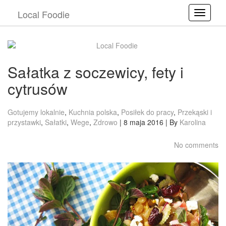
Local Foodie
Toggle
Sałatka z soczewicy, fety i
cytrusów
Gotujemy lokalnie
,
Kuchnia polska
,
Posiłek do pracy
,
Przekąski i
przystawki
,
Sałatki
,
Wege
,
Zdrowo
| 8 maja 2016 | By
Karolina
No comments