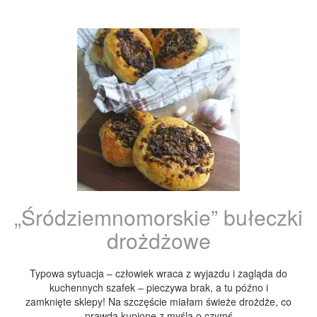
„Śródziemnomorskie” bułeczki
drożdżowe
Typowa sytuacja – człowiek wraca z wyjazdu i zagląda do
kuchennych szafek – pieczywa brak, a tu późno i
zamknięte sklepy! Na szczęście miałam świeże drożdże, co
prawda kupione z myślą o czymś