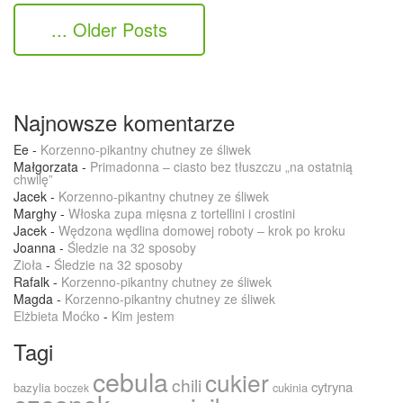
... Older Posts
Najnowsze komentarze
Ee
-
Korzenno-pikantny chutney ze śliwek
Małgorzata
-
Primadonna – ciasto bez tłuszczu „na ostatnią
chwilę”
Jacek
-
Korzenno-pikantny chutney ze śliwek
Marghy
-
Włoska zupa mięsna z tortellini i crostini
Jacek
-
Wędzona wędlina domowej roboty – krok po kroku
Joanna
-
Śledzie na 32 sposoby
Zioła
-
Śledzie na 32 sposoby
Rafalk
-
Korzenno-pikantny chutney ze śliwek
Magda
-
Korzenno-pikantny chutney ze śliwek
Elżbieta Moćko
-
Kim jestem
Tagi
cebula
cukier
chili
cytryna
bazylia
cukinia
boczek