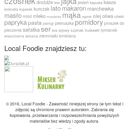
czosnek
jajka
drożdże
kasza
jesień
kapusta
feta
lato
makaron
marchewka
kurczak
kolendra
koperek
mąka
masło
olej
mleko
oliwa
miód
oliwki
ogórek
musztarda
pomidory
papryka
pasta
pietruszka
proszek do
pierogi
ser
sałatka
pieczenia
tymianek
sos sojowy
szpinak
truskawki
ziemniaki
śmietana
wiosna
wieprzowina
Local Foodie znajdziesz tu:
© 2016, Local Foodie - Zawartość niniejszej strony (w tym tekst i
zdjęcia) są chronione prawem autorskim. Zabrania się
kopiowania, przetwarzania i rozpowszechniania powyższych
materiałów bez wiedzy i zgody autora.