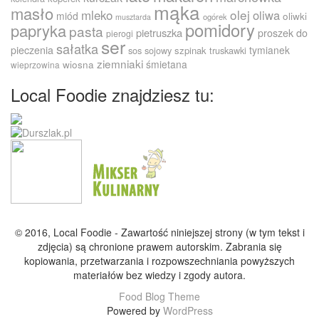
mąka
masło
olej
mleko
oliwa
miód
oliwki
ogórek
musztarda
pomidory
papryka
pasta
pietruszka
proszek do
pierogi
ser
sałatka
pieczenia
tymianek
sos sojowy
szpinak
truskawki
ziemniaki
śmietana
wiosna
wieprzowina
Local Foodie znajdziesz tu:
© 2016, Local Foodie - Zawartość niniejszej strony (w tym tekst i
zdjęcia) są chronione prawem autorskim. Zabrania się
kopiowania, przetwarzania i rozpowszechniania powyższych
materiałów bez wiedzy i zgody autora.
Food Blog Theme
Powered by
WordPress