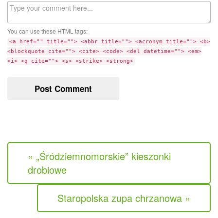
b
C
s
o
i
m
t
You can use these HTML tags:
m
e
<a href="" title=""> <abbr title=""> <acronym title=""> <b>
e
<blockquote cite=""> <cite> <code> <del datetime=""> <em>
n
<i> <q cite=""> <s> <strike> <strong>
t
« „Śródziemnomorskie” kieszonki
drobiowe
Staropolska zupa chrzanowa »