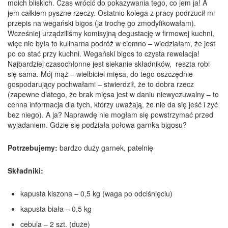
moich bliskich. Czas wrócić do pokazywania tego, co jem ja! A
jem całkiem pyszne rzeczy. Ostatnio kolega z pracy podrzucił mi
przepis na wegański bigos (ja trochę go zmodyfikowałam).
Wcześniej urządziliśmy komisyjną degustację w firmowej kuchni,
więc nie była to kulinarna podróż w ciemno – wiedziałam, że jest
po co stać przy kuchni. Wegański bigos to czysta rewelacja!
Najbardziej czasochłonne jest siekanie składników, reszta robi
się sama. Mój mąż – wielbiciel mięsa, do tego oszczędnie
gospodarujący pochwałami – stwierdził, że to dobra rzecz
(zapewne dlatego, że brak mięsa jest w daniu niewyczuwalny – to
cenna informacja dla tych, którzy uważają, że nie da się jeść i żyć
bez niego). A ja? Naprawdę nie mogłam się powstrzymać przed
wyjadaniem. Gdzie się podziała połowa garnka bigosu?
Potrzebujemy:
bardzo duży garnek, patelnię
Składniki:
kapusta kiszona – 0,5 kg (waga po odciśnięciu)
kapusta biała – 0,5 kg
cebula – 2 szt. (duże)