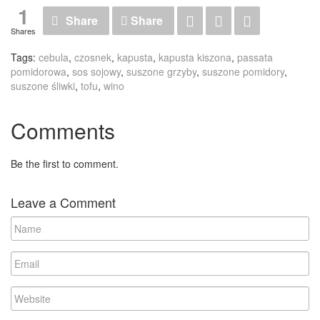
1
Share
Share
Shares
Tags:
cebula
,
czosnek
,
kapusta
,
kapusta kiszona
,
passata
pomidorowa
,
sos sojowy
,
suszone grzyby
,
suszone pomidory
,
suszone śliwki
,
tofu
,
wino
Comments
Be the first to comment.
Leave a Comment
N
a
m
E
e
m
a
W
i
e
l