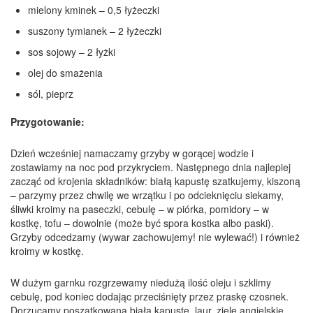
mielony kminek – 0,5 łyżeczki
suszony tymianek – 2 łyżeczki
sos sojowy – 2 łyżki
olej do smażenia
sól, pieprz
Przygotowanie:
Dzień wcześniej namaczamy grzyby w gorącej wodzie i
zostawiamy na noc pod przykryciem. Następnego dnia najlepiej
zacząć od krojenia składników: białą kapustę szatkujemy, kiszoną
– parzymy przez chwilę we wrzątku i po odcieknięciu siekamy,
śliwki kroimy na paseczki, cebulę – w piórka, pomidory – w
kostkę, tofu – dowolnie (może być spora kostka albo paski).
Grzyby odcedzamy (wywar zachowujemy! nie wylewać!) i również
kroimy w kostkę.
W dużym garnku rozgrzewamy niedużą ilość oleju i szklimy
cebulę, pod koniec dodając przeciśnięty przez praskę czosnek.
Dorzucamy poszatkowaną biała kapustę, laur, ziele angielskie,