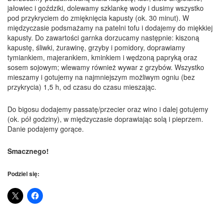
jałowiec i goździki, dolewamy szklankę wody i dusimy wszystko
pod przykryciem do zmięknięcia kapusty (ok. 30 minut). W
międzyczasie podsmażamy na patelni tofu i dodajemy do miękkiej
kapusty. Do zawartości garnka dorzucamy następnie: kiszoną
kapustę, śliwki, żurawinę, grzyby i pomidory, doprawiamy
tymiankiem, majerankiem, kminkiem i wędzoną papryką oraz
sosem sojowym; wlewamy również wywar z grzybów. Wszystko
mieszamy i gotujemy na najmniejszym możliwym ogniu (bez
przykrycia) 1,5 h, od czasu do czasu mieszając.
Do bigosu dodajemy passatę/przecier oraz wino i dalej gotujemy
(ok. pół godziny), w międzyczasie doprawiając solą i pieprzem.
Danie podajemy gorące.
Smacznego!
Podziel się: