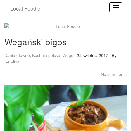
Local Foodie
T
o
g
g
l
e
Wegański bigos
n
a
v
Dania główne
,
Kuchnia polska
,
Wege
| 22 kwietnia 2017 | By
i
Karolina
g
a
No comments
t
i
o
n