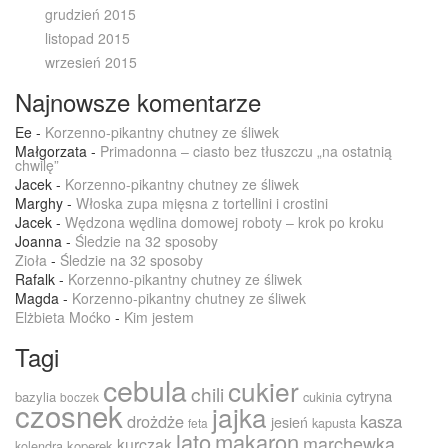
grudzień 2015
listopad 2015
wrzesień 2015
Najnowsze komentarze
Ee
-
Korzenno-pikantny chutney ze śliwek
Małgorzata
-
Primadonna – ciasto bez tłuszczu „na ostatnią
chwilę”
Jacek
-
Korzenno-pikantny chutney ze śliwek
Marghy
-
Włoska zupa mięsna z tortellini i crostini
Jacek
-
Wędzona wędlina domowej roboty – krok po kroku
Joanna
-
Śledzie na 32 sposoby
Zioła
-
Śledzie na 32 sposoby
Rafalk
-
Korzenno-pikantny chutney ze śliwek
Magda
-
Korzenno-pikantny chutney ze śliwek
Elżbieta Moćko
-
Kim jestem
Tagi
cebula
cukier
chili
cytryna
bazylia
cukinia
boczek
czosnek
jajka
drożdże
kasza
jesień
kapusta
feta
lato
makaron
marchewka
kurczak
kolendra
koperek