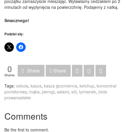
początku zamaszyście mieszając. Wyławiamy cedzakiem po 2
minutach od wypłynięcia na powierzchnię. Podajemy z natką.
Smacznego!
Podziel się:
0
Share
Share
Shares
Tags:
cebula
,
kasza
,
kasza jęczmienna
,
ketchup
,
koncentrat
pomidorowy
,
mąka
,
pierogi
,
salami
,
sól
,
tymianek
,
zioła
prowansalskie
Comments
Be the first to comment.