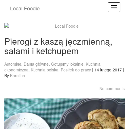
Local Foodie
Toggle
Pierogi z kaszą jęczmienną,
salami i ketchupem
Autorskie
,
Dania główne
,
Gotujemy lokalnie
,
Kuchnia
ekonomiczna
,
Kuchnia polska
,
Posiłek do pracy
| 14 lutego 2017 |
By
Karolina
No comments