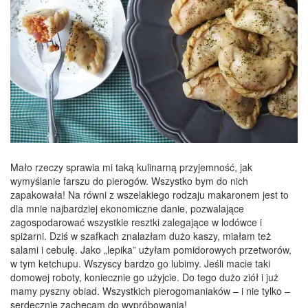
Mało rzeczy sprawia mi taką kulinarną przyjemność, jak
wymyślanie farszu do pierogów. Wszystko bym do nich
zapakowała! Na równi z wszelakiego rodzaju makaronem jest to
dla mnie najbardziej ekonomiczne danie, pozwalające
zagospodarować wszystkie resztki zalegające w lodówce i
spiżarni. Dziś w szafkach znalazłam dużo kaszy, miałam też
salami i cebulę. Jako „lepika” użyłam pomidorowych przetworów,
w tym ketchupu. Wszyscy bardzo go lubimy. Jeśli macie taki
domowej roboty, koniecznie go użyjcie. Do tego dużo ziół i już
mamy pyszny obiad. Wszystkich pierogomaniaków – i nie tylko –
serdecznie zachęcam do wypróbowania!