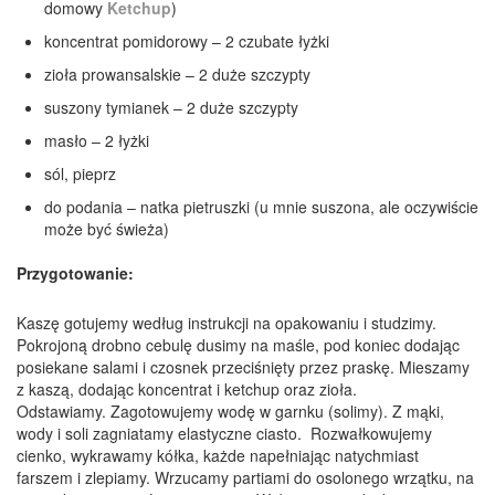
domowy
Ketchup
)
koncentrat pomidorowy – 2 czubate łyżki
zioła prowansalskie – 2 duże szczypty
suszony tymianek – 2 duże szczypty
masło – 2 łyżki
sól, pieprz
do podania – natka pietruszki (u mnie suszona, ale oczywiście
może być świeża)
Przygotowanie:
Kaszę gotujemy według instrukcji na opakowaniu i studzimy.
Pokrojoną drobno cebulę dusimy na maśle, pod koniec dodając
posiekane salami i czosnek przeciśnięty przez praskę. Mieszamy
z kaszą, dodając koncentrat i ketchup oraz zioła.
Odstawiamy. Zagotowujemy wodę w garnku (solimy). Z mąki,
wody i soli zagniatamy elastyczne ciasto. Rozwałkowujemy
cienko, wykrawamy kółka, każde napełniając natychmiast
farszem i zlepiamy. Wrzucamy partiami do osolonego wrzątku, na