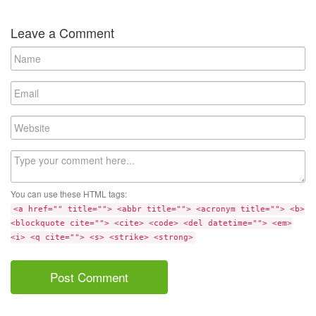
Leave a Comment
N
a
m
E
e
m
a
W
i
e
l
b
C
s
o
i
m
t
You can use these HTML tags:
m
e
<a href="" title=""> <abbr title=""> <acronym title=""> <b>
e
<blockquote cite=""> <cite> <code> <del datetime=""> <em>
n
<i> <q cite=""> <s> <strike> <strong>
t