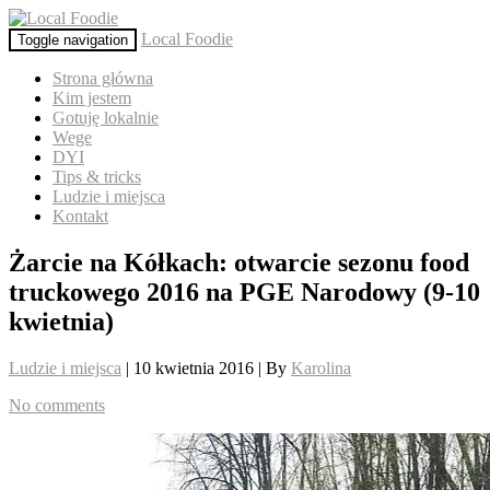
Local Foodie
Toggle navigation
Strona główna
Kim jestem
Gotuję lokalnie
Wege
DYI
Tips & tricks
Ludzie i miejsca
Kontakt
Żarcie na Kółkach: otwarcie sezonu food
truckowego 2016 na PGE Narodowy (9-10
kwietnia)
Ludzie i miejsca
| 10 kwietnia 2016 | By
Karolina
No comments