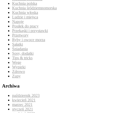
Kuchnia polska
Kuchnia śródziemnomorska
Kuchnia włoska
Ludzie i miejsca
Napoje
Posiłek do pracy
Przekąski i przystawki
Przetwory
Ryby i owoce morza
Sałatki
Śniadania
Sosy, dodatki
Tips & tricks
Wege
Wypieki
Zdrowo
Zupy
Archiwa
październik 2023
kwiecień 2021
marzec 2021
styczeń 2021