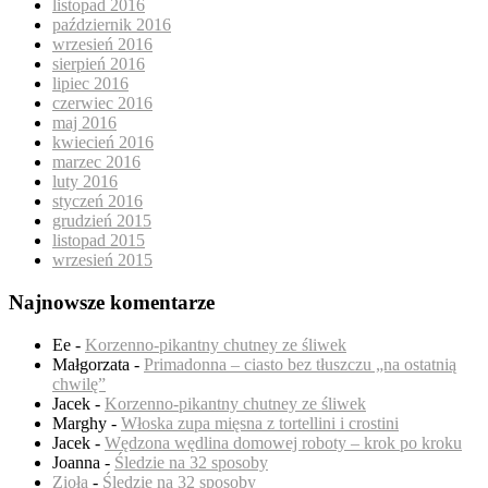
listopad 2016
październik 2016
wrzesień 2016
sierpień 2016
lipiec 2016
czerwiec 2016
maj 2016
kwiecień 2016
marzec 2016
luty 2016
styczeń 2016
grudzień 2015
listopad 2015
wrzesień 2015
Najnowsze komentarze
Ee
-
Korzenno-pikantny chutney ze śliwek
Małgorzata
-
Primadonna – ciasto bez tłuszczu „na ostatnią
chwilę”
Jacek
-
Korzenno-pikantny chutney ze śliwek
Marghy
-
Włoska zupa mięsna z tortellini i crostini
Jacek
-
Wędzona wędlina domowej roboty – krok po kroku
Joanna
-
Śledzie na 32 sposoby
Zioła
-
Śledzie na 32 sposoby