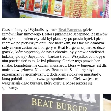
Czas na burgery! Wybraliśmy truck
Beat Burgera
, gdzie
zamówiliśmy firmowego Beat-a i pikantnego Japapindo. Zestawów
nie było – nie wiem czy taki był plan, czy po prostu frytek i picia
zabrakło po pierwszym dniu. Nie narzekam, bo i tak nie dałabym
rady całemu zestawowi; burgery w Beat Burgerze są bardzo duże
(paczki, które wyjechały do nas z okienka, były prawie wielkości
ludzkiej głowy). Japapindo – bardzo średni. Wszystko, co mogę o
nim powiedzieć to to, że był pikantny. Oprócz tego prawie bez
smaku, kompletnie nie czułam musztardy, która w burgerze jest dla
mnie obowiązkowa. Natomiast Beat to hit. Sam burger był
przesmaczny i aromatyczny, z dodatkiem słodkawej musztardy,
którą polubiłam od pierwszego spróbowania. Ciekawa jestem
wegetariańskiego burgera, który oferują. Może jeszcze się
spotkamy.