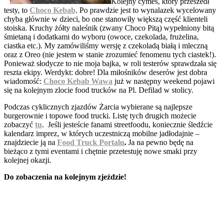
Kolejny cymes, który przeszedł
testy, to
Choco Kebab
. Po prawdzie jest to wynalazek wycelowany
chyba głównie w dzieci, bo one stanowiły większą część klienteli
stoiska. Kruchy żółty naleśnik (zwany Choco Pitą) wypełniony bitą
śmietaną i dodatkami do wyboru (owoce, czekolada, frużelina,
ciastka etc.). My zamówiliśmy wersję z czekoladą białą i mleczną
oraz z Oreo (nie jestem w stanie zrozumieć fenomenu tych ciastek!).
Ponieważ słodycze to nie moja bajka, w roli testerów sprawdzała się
reszta ekipy. Werdykt: dobre! Dla miłośników deserów jest dobra
wiadomość:
Choco Kebab Wawa
już w następny weekend pojawi
się na kolejnym zlocie food trucków na Pl. Defilad w stolicy.
Podczas cyklicznych zjazdów Żarcia wybierane są najlepsze
burgerownie i topowe food trucki. Listę tych drugich możecie
zobaczyć
tu
. Jeśli jesteście fanami streetfoodu, koniecznie śledźcie
kalendarz imprez, w których uczestniczą mobilne jadłodajnie –
znajdziecie ją na
Food Truck Portalu
.
Ja na pewno będę na
bieżąco z tymi eventami i chętnie przetestuję nowe smaki przy
kolejnej okazji.
Do zobaczenia na kolejnym zjeździe!