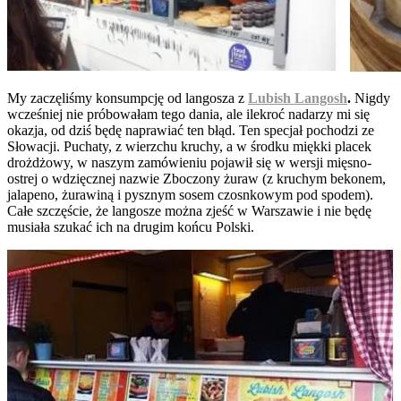
My zaczęliśmy konsumpcję od langosza z
Lubish Langosh
.
Nigdy
wcześniej nie próbowałam tego dania, ale ilekroć nadarzy mi się
okazja, od dziś będę naprawiać ten błąd. Ten specjał pochodzi ze
Słowacji. Puchaty, z wierzchu kruchy, a w środku miękki placek
drożdżowy, w naszym zamówieniu pojawił się w wersji mięsno-
ostrej o wdzięcznej nazwie Zboczony żuraw (z kruchym bekonem,
jalapeno, żurawiną i pysznym sosem czosnkowym pod spodem).
Całe szczęście, że langosze można zjeść w Warszawie i nie będę
musiała szukać ich na drugim końcu Polski.