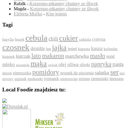
Rafalk
-
Korzenno-pikantny chutney ze śliwek
Magda
-
Korzenno-pikantny chutney ze śliwek
Elżbieta Moćko
-
Kim jestem
Tagi
cebula
cukier
chili
cytryna
bazylia
boczek
cukinia
czosnek
jajka
drożdże
kasza
jesień
feta
kapusta
kolendra
lato
makaron
masło
marchewka
kurczak
koperek
miód
mąka
papryka
pasta
mleko
olej
oliwa
oliwki
ogórek
musztarda
ser
pomidory
sałatka
pietruszka
proszek do pieczenia
pierogi
sos
ziemniaki
szpinak
tymianek
wiosna
śmietana
sojowy
truskawki
wieprzowina
Local Foodie znajdziesz tu: