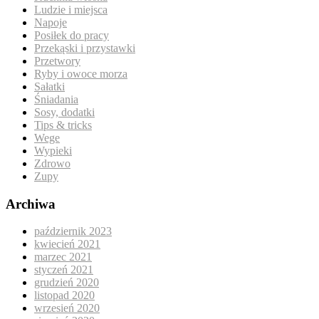
Ludzie i miejsca
Napoje
Posiłek do pracy
Przekąski i przystawki
Przetwory
Ryby i owoce morza
Sałatki
Śniadania
Sosy, dodatki
Tips & tricks
Wege
Wypieki
Zdrowo
Zupy
Archiwa
październik 2023
kwiecień 2021
marzec 2021
styczeń 2021
grudzień 2020
listopad 2020
wrzesień 2020