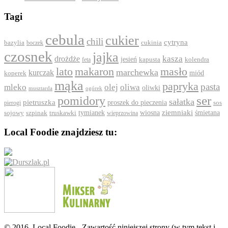
Tagi
cebula
cukier
chili
cytryna
bazylia
boczek
cukinia
czosnek
jajka
drożdże
kasza
jesień
feta
kapusta
kolendra
lato
makaron
masło
marchewka
kurczak
koperek
miód
mąka
papryka
pasta
mleko
olej
oliwa
oliwki
ogórek
musztarda
ser
pomidory
sałatka
pietruszka
proszek do pieczenia
pierogi
sos
ziemniaki
szpinak
tymianek
wiosna
śmietana
sojowy
truskawki
wieprzowina
Local Foodie znajdziesz tu:
© 2016, Local Foodie - Zawartość niniejszej strony (w tym tekst i