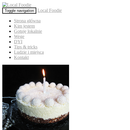
Local Foodie
Toggle navigation
Strona główna
Kim jestem
Gotuję lokalnie
Wege
DYI
Tips & tricks
Ludzie i miejsca
Kontakt